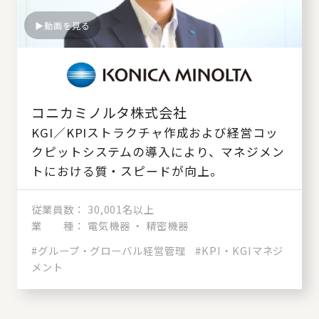
動画を見る
コニカミノルタ株式会社
KGI／KPIストラクチャ作成および経営コッ
クピットシステムの導入により、マネジメン
トにおける質・スピードが向上。
従業員数
30,001名以上
業 種
電気機器 ・ 精密機器
#グループ・グローバル経営管理
#KPI・KGIマネジ
メント