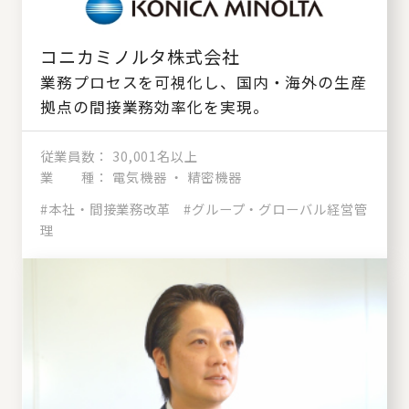
コニカミノルタ株式会社
業務プロセスを可視化し、国内・海外の生産
拠点の間接業務効率化を実現。
従業員数
30,001名以上
業 種
電気機器 ・ 精密機器
#本社・間接業務改革
#グループ・グローバル経営管
理