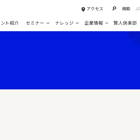
アクセス
検索
J
タント紹介
セミナー
ナレッジ
企業情報
賢人倶楽部
コンサルティングサービスTOP
セミナー情報TOP
最新ソリューションTOP
企業情報TOP
お知らせTOP
営
新規事業開発・ビジネスモデル変革・
申込み受付中のセミナー
経営全般
会社概要
ニュース
設
M&A支援
配信中のセミナーアーカイブ
経営企画・事業戦略
トップメッセージ
メディア掲載
【
グループ・グローバル経営管理
過去のセミナー
経営管理・経理・財務
コンプライアンス（法令遵守）
【
ガバナンス・リスクマネジメント強化
人事
レイヤーズ・コンサルティングの特徴
【
マーケティング戦略・営業改革
広報・CSR
経営諮問委員紹介
【
IT・デジタル
顧問紹介
【