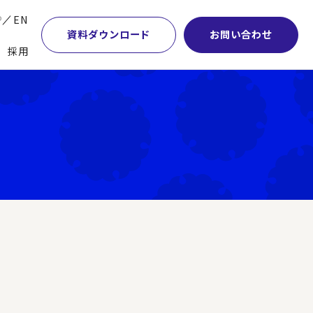
P
EN
資料ダウンロード
お問い合わせ
採用
業・マーケティング
学術顧問紹介
本社・間接業務改革
計・開発・生産・調達
DE&I推進の取り組み
サプライチェーンマネジメント
特集】会計システム刷新
グループ会社
物流改革
特集】CFO革新
グローバルネットワーク
ヒューマンリソースマネジメント
特集】FP＆Aへの旅
パートナーシップ
ビジネスプロセスアウトソーシング
特集】ポスト2027年の基幹システム
アクセス
AI・DX・ERP
特集】ユーザー主導のERP導入