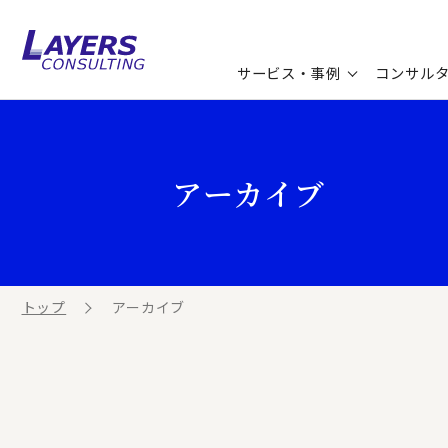
サービス・事例
コンサル
コンサルティングサービス
セミナー情報
最新ソリューション
企業情報
アーカイブ
コンサルティング事例
コラム
お知らせ
お客様の声
ビジネス用語集
連載／寄稿／書籍
ビジネステーマ解説集
トップ
アーカイブ
動画ライブラリ