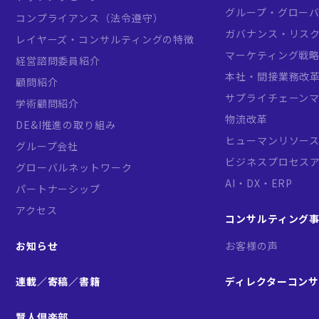
グループ・グロー
コンプライアンス（法令遵守）
ガバナンス・リス
レイヤーズ・コンサルティングの特徴
マーケティング戦
経営諮問委員紹介
本社・間接業務改
顧問紹介
サプライチェーン
学術顧問紹介
物流改革
DE&I推進の取り組み
ヒューマンリソー
グループ会社
ビジネスプロセス
グローバルネットワーク
AI・DX・ERP
パートナーシップ
アクセス
コンサルティング
お知らせ
お客様の声
連載／寄稿／書籍
ディレクターコン
賢人倶楽部