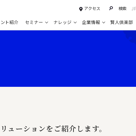
アクセス
検索
J
タント紹介
セミナー
ナレッジ
企業情報
賢人倶楽部
コンサルティングサービスTOP
セミナー情報TOP
最新ソリューションTOP
企業情報TOP
お知らせTOP
営
新規事業開発・ビジネスモデル変革・
申込み受付中のセミナー
経営全般
会社概要
ニュース
設
M&A支援
配信中のセミナーアーカイブ
経営企画・事業戦略
トップメッセージ
メディア掲載
【
グループ・グローバル経営管理
過去のセミナー
経営管理・経理・財務
コンプライアンス（法令遵守）
【
ガバナンス・リスクマネジメント強化
人事
レイヤーズ・コンサルティングの特徴
【
マーケティング戦略・営業改革
広報・CSR
経営諮問委員紹介
【
IT・デジタル
顧問紹介
【
リューションをご紹介します。