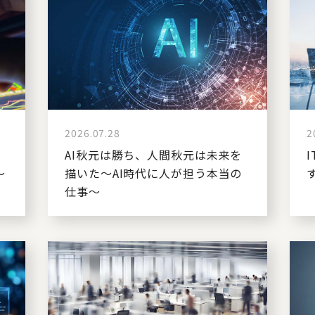
2026.07.28
2
コ
AI秋元は勝ち、人間秋元は未来を
～
描いた～AI時代に人が担う本当の
仕事～