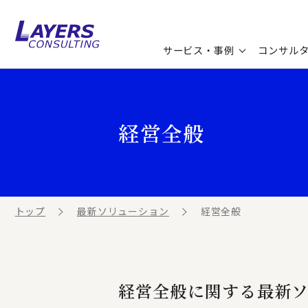
サービス・事例
コンサル
コンサルティングサービス
セミナー情報
最新ソリューション
企業情報
経営全般
コンサルティング事例
コラム
お知らせ
お客様の声
ビジネス用語集
連載／寄稿／書籍
ビジネステーマ解説集
トップ
最新ソリューション
経営全般
動画ライブラリ
経営全般に関する最新ソ