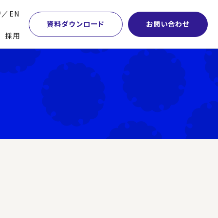
P
EN
資料ダウンロード
お問い合わせ
採用
業・マーケティング
学術顧問紹介
本社・間接業務改革
計・開発・生産・調達
DE&I推進の取り組み
サプライチェーンマネジメント
特集】会計システム刷新
グループ会社
物流改革
特集】CFO革新
グローバルネットワーク
ヒューマンリソースマネジメント
特集】FP＆Aへの旅
パートナーシップ
ビジネスプロセスアウトソーシング
特集】ポスト2027年の基幹システム
アクセス
AI・DX・ERP
特集】ユーザー主導のERP導入