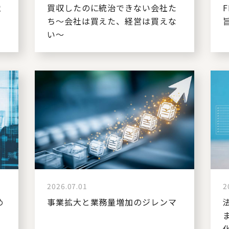
境
買収したのに統治できない会社た
ち～会社は買えた、経営は買えな
い～
2026.07.01
2
め
事業拡大と業務量増加のジレンマ