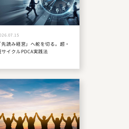
026.07.15
「先読み経営」へ舵を切る。超・
短サイクルPDCA実践法