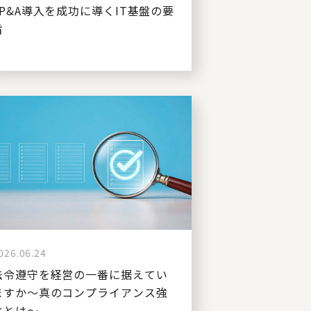
FP&A導入を成功に導くIT基盤の要
旨
026.06.24
法令遵守を経営の一番に据えてい
ますか～真のコンプライアンス強
化とは～