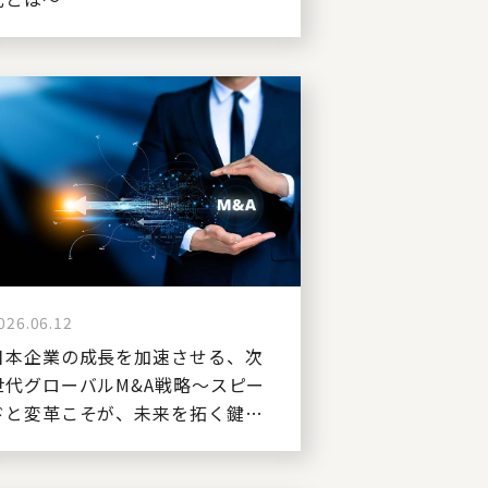
026.06.12
日本企業の成長を加速させる、次
世代グローバルM&A戦略～スピー
ドと変革こそが、未来を拓く鍵と
なる～