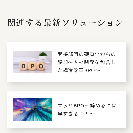
関連する最新ソリューション
間接部門の硬直化からの
脱却～人材開発を包含し
た構造改革BPO～
マッハBPO～諦めるには
早すぎる！！～