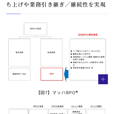
ち上げや業務引き継ぎ／継続性を実現
【図7】マッハBPO®