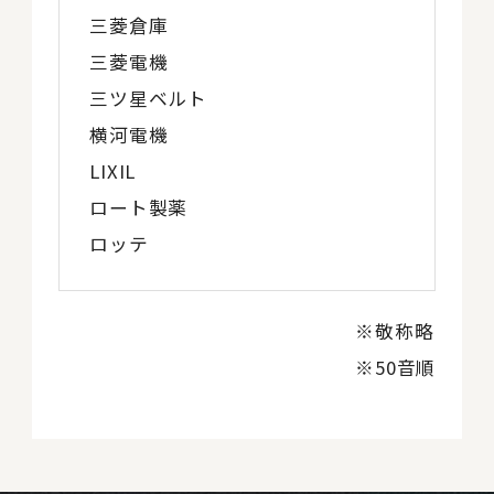
三菱倉庫
三菱電機
三ツ星ベルト
横河電機
LIXIL
ロート製薬
ロッテ
※敬称略
※50音順