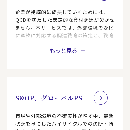
（BPR）と、それを支える仕組みづくりを
同時に進めることで、真に「使える」生産
企業が持続的に成長していくためには、
管理体制を共に築き上げます。
QCDを満たした安定的な資材調達が欠かせ
ません。本サービスでは、外部環境の変化
に柔軟に対応する調達戦略の策定と、戦略
を確実に実行するための業務・IT・組織の
もっと見る
変革を支援します。
S&OP、グローバルPSI
市場や外部環境の不確実性が増す中、最新
状況を基にしたハイサイクルでの決断・軌