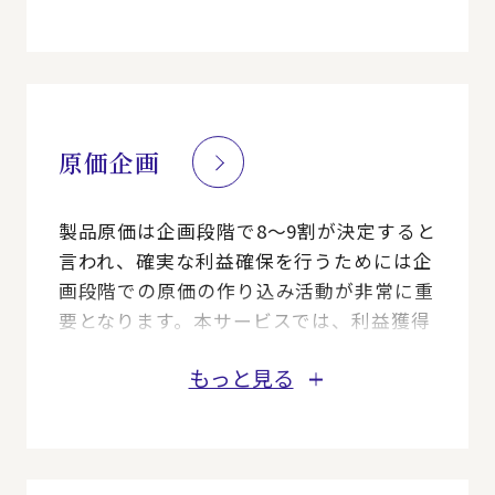
活動です。
一方、実現するには活用目的や実行可能性
についての部門間調整や現場からのデータ
収集など様々な課題があります。
本サービスでは簡易的にプロダクトライフ
サイクル収益を示しながら、それらの課題
原価企画
解決を一緒に行い、実行支援を行います。
製品原価は企画段階で8～9割が決定すると
言われ、確実な利益確保を行うためには企
画段階での原価の作り込み活動が非常に重
要となります。本サービスでは、利益獲得
の為の原価企画体制・仕組み構築を支援し
もっと見る
ます。