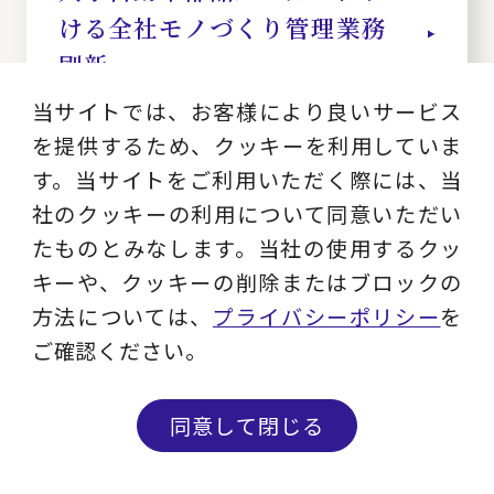
ける全社モノづくり管理業務
刷新
当サイトでは、お客様により良いサービス
業界：
を提供するため、クッキーを利用していま
自動車・自動車部品
す。当サイトをご利用いただく際には、当
サービス：
社のクッキーの利用について同意いただい
生産管理システム導入、SCMデジタル改革、BOM
革新、原価管理
たものとみなします。当社の使用するクッ
キーや、クッキーの削除またはブロックの
方法については、
プライバシーポリシー
を
ご確認ください。
大手重工業J社
大型機械メーカーにおける資
同意して閉じる
格・スキル管理とMES連携
問い合わせる
メルマガ登録