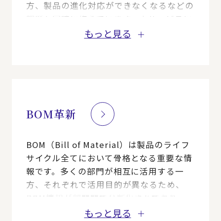
方、製品の進化対応ができなくなるなどの
課題も同時に抱えています。本サービスに
おいては、盲目的なモジュラー化ではな
もっと見る
く、モジュラー化自体の目的と対象範囲を
明らかにし、自社のコア技術と強みを生か
した実現の姿と実現方法を共に考え、実行
まで支援します。
BOM革新
BOM（Bill of Material）は製品のライフ
サイクル全てにおいて骨格となる重要な情
報です。多くの部門が相互に活用する一
方、それぞれで活用目的が異なるため、
BOM情報が部門間で分断化されており、
BOM連携など多くの課題があります。
もっと見る