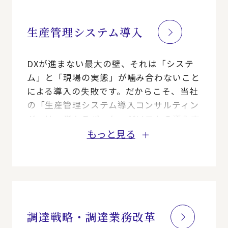
生産管理システム導入
DXが進まない最大の壁、それは「システ
ム」と「現場の実態」が噛み合わないこと
による導入の失敗です。だからこそ、当社
の「生産管理システム導入コンサルティン
グ」は、単なるパッケージソフトの導入支
援とは一線を画します。私たちがメスを入
もっと見る
れるのは、製造業の心臓部とも言える
「BOM（部品表）」「グローバルPSI」、
そして「在庫（受払）の正確性」の3点で
す。
システムを入れることがゴールではありま
せん。現場の業務そのものを見直す改革
調達戦略・調達業務改革