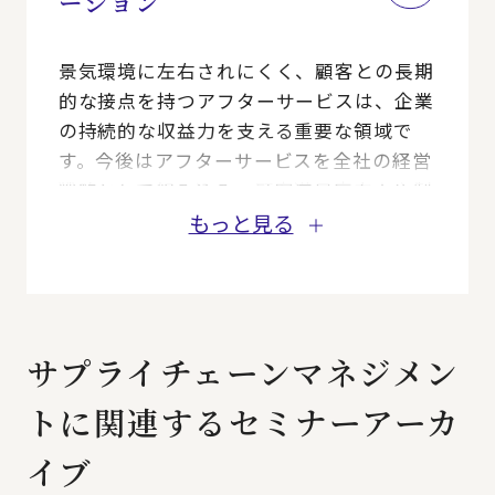
ーション
景気環境に左右されにくく、顧客との長期
的な接点を持つアフターサービスは、企業
の持続的な収益力を支える重要な領域で
す。今後はアフターサービスを全社の経営
戦略として組み込み、顧客満足度向上や製
品ライフサイクル全体での利益最大化に向
もっと見る
け、業務・組織・システム・ビジネスモデ
ルを変革していくことが求められます。
本ソリューションでは、アフターサービス
業務の可視化・標準化やデータ活用基盤の
サプライチェーンマネジメン
整備から、アフタービジネスの高収益化に
向けたサービス戦略策定までを一貫してご
トに関連するセミナーアーカ
支援し、持続的なアフタービジネスでの収
益拡大を実現します。
イブ