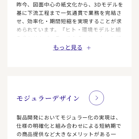
昨今、図面中心の紙文化から、3Dモデルを
基に下流工程まで一気通貫で業務を完結さ
せ、効率化・期間短縮を実現することが求
められています。『ヒト・環境モデルと組
み合わせたバーチャルシミュレーション設
計』、『3Dモデルを使った製造・検査の自
もっと見る
動化』、『販売・サービスにおける3Dカタ
ログ導入』など、MBE実践に向け幅広くデ
ジタル改革を支援します。
モジュラーデザイン
製品開発においてモジュラー化の実現は、
仕様の明確化と組み合わせによる短納期で
の商品提供など大きなメリットがある一