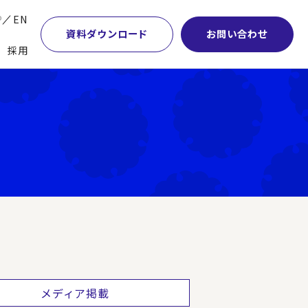
P
EN
資料ダウンロード
お問い合わせ
採用
業・マーケティング
学術顧問紹介
本社・間接業務改革
計・開発・生産・調達
DE&I推進の取り組み
サプライチェーンマネジメント
特集】会計システム刷新
グループ会社
物流改革
特集】CFO革新
グローバルネットワーク
ヒューマンリソースマネジメント
特集】FP＆Aへの旅
パートナーシップ
ビジネスプロセスアウトソーシング
特集】ポスト2027年の基幹システム
アクセス
AI・DX・ERP
特集】ユーザー主導のERP導入
メディア掲載