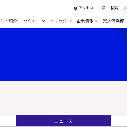
アクセス
検索
J
タント紹介
セミナー
ナレッジ
企業情報
賢人倶楽部
コンサルティングサービスTOP
セミナー情報TOP
最新ソリューションTOP
企業情報TOP
お知らせTOP
営
新規事業開発・ビジネスモデル変革・
申込み受付中のセミナー
経営全般
会社概要
ニュース
設
M&A支援
配信中のセミナーアーカイブ
経営企画・事業戦略
トップメッセージ
メディア掲載
【
グループ・グローバル経営管理
過去のセミナー
経営管理・経理・財務
コンプライアンス（法令遵守）
【
ガバナンス・リスクマネジメント強化
人事
レイヤーズ・コンサルティングの特徴
【
マーケティング戦略・営業改革
広報・CSR
経営諮問委員紹介
【
IT・デジタル
顧問紹介
【
ニュース