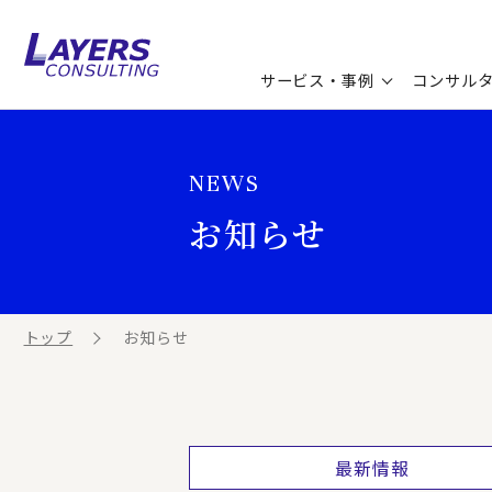
サービス・事例
コンサル
コンサルティングサービス
セミナー情報
最新ソリューション
企業情報
NEWS
コンサルティング事例
コラム
お知らせ
お知らせ
お客様の声
ビジネス用語集
連載／寄稿／書籍
ビジネステーマ解説集
トップ
お知らせ
動画ライブラリ
最新情報