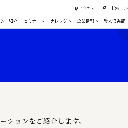
アクセス
検索
J
タント紹介
セミナー
ナレッジ
企業情報
賢人倶楽部
コンサルティングサービスTOP
セミナー情報TOP
最新ソリューションTOP
企業情報TOP
お知らせTOP
営
新規事業開発・ビジネスモデル変革・
申込み受付中のセミナー
経営全般
会社概要
ニュース
設
M&A支援
配信中のセミナーアーカイブ
経営企画・事業戦略
トップメッセージ
メディア掲載
【
グループ・グローバル経営管理
過去のセミナー
経営管理・経理・財務
コンプライアンス（法令遵守）
【
ガバナンス・リスクマネジメント強化
人事
レイヤーズ・コンサルティングの特徴
【
マーケティング戦略・営業改革
広報・CSR
経営諮問委員紹介
【
IT・デジタル
顧問紹介
【
ーションをご紹介します。