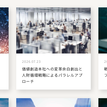
2026.07.23
2
を
価値創造本社への変革余白創出と
の
人財循環戦略によるパラレルアプ
ローチ