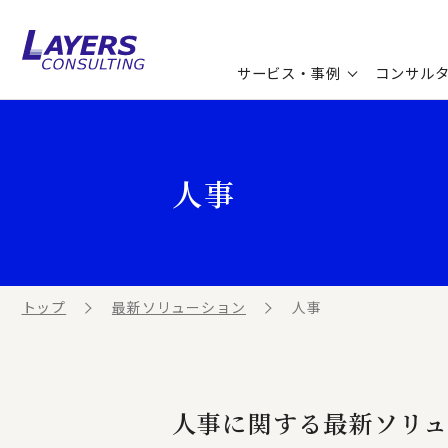
サービス・事例
コンサル
コンサルティングサービス
セミナー情報
最新ソリューション
企業情報
人事
コンサルティング事例
コラム
お知らせ
お客様の声
ビジネス用語集
連載／寄稿／書籍
ビジネステーマ解説集
トップ
最新ソリューション
人事
動画ライブラリ
人事に関する最新ソリュ