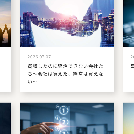
2026.07.07
2
ン
買収したのに統治できない会社た
時
ち～会社は買えた、経営は買えな
い～