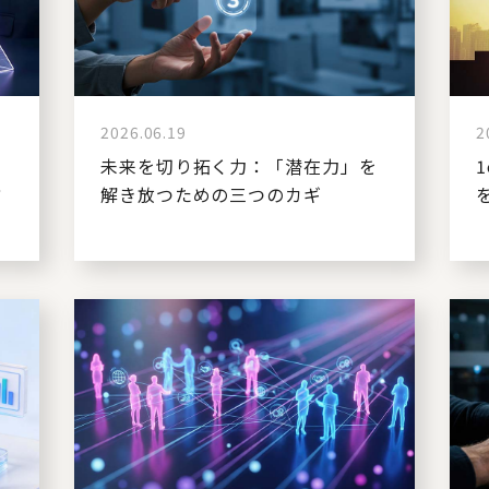
2026.06.19
2
思
未来を切り拓く力：「潜在力」を
方
解き放つための三つのカギ