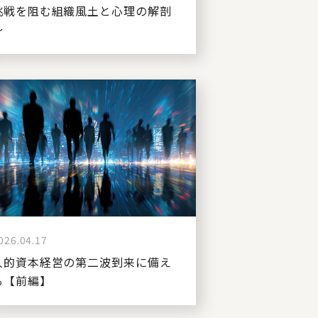
挑戦を阻む組織風土と心理の解剖
～
026.04.17
人的資本経営の第二波到来に備え
る【前編】