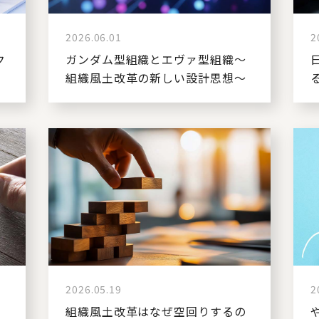
2026.06.01
2
ク
ガンダム型組織とエヴァ型組織～
組織風土改革の新しい設計思想～
2026.05.19
2
な
組織風土改革はなぜ空回りするの