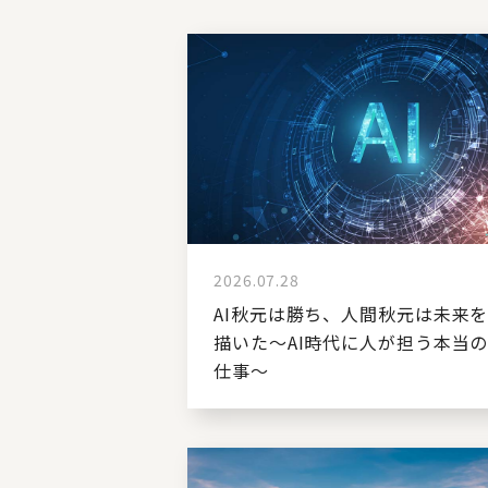
2026.07.28
AI秋元は勝ち、人間秋元は未来
描いた～AI時代に人が担う本当
仕事～