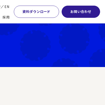
P
EN
資料ダウンロード
お問い合わせ
採用
業・マーケティング
学術顧問紹介
本社・間接業務改革
計・開発・生産・調達
DE&I推進の取り組み
サプライチェーンマネジメント
特集】会計システム刷新
グループ会社
物流改革
特集】CFO革新
グローバルネットワーク
ヒューマンリソースマネジメント
特集】FP＆Aへの旅
パートナーシップ
ビジネスプロセスアウトソーシング
特集】ポスト2027年の基幹システム
アクセス
AI・DX・ERP
特集】ユーザー主導のERP導入