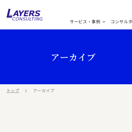
サービス・事例
コンサル
コンサルティングサービス
セミナー情報
最新ソリューション
企業情報
アーカイブ
コンサルティング事例
コラム
お知らせ
お客様の声
ビジネス用語集
連載／寄稿／書籍
ビジネステーマ解説集
トップ
アーカイブ
動画ライブラリ