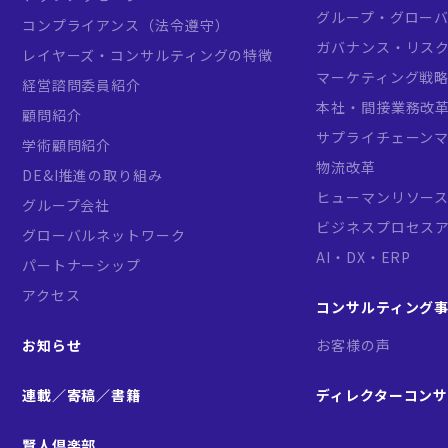
グループ・グロー
コンプライアンス（法令遵守）
ガバナンス・リス
レイヤーズ・コンサルティングの特徴
マーケティング戦
経営諮問委員紹介
本社・間接業務改
顧問紹介
サプライチェーン
学術顧問紹介
物流改革
DE&I推進の取り組み
ヒューマンリソー
グループ会社
ビジネスプロセス
グローバルネットワーク
AI・DX・ERP
パートナーシップ
アクセス
コンサルティング
お知らせ
お客様の声
連載／寄稿／書籍
ディレクターコン
賢人倶楽部