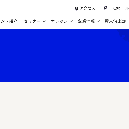
アクセス
検索
J
タント紹介
セミナー
ナレッジ
企業情報
賢人倶楽部
コンサルティングサービスTOP
セミナー情報TOP
最新ソリューションTOP
企業情報TOP
お知らせTOP
営
新規事業開発・ビジネスモデル変革・
申込み受付中のセミナー
経営全般
会社概要
ニュース
設
M&A支援
配信中のセミナーアーカイブ
経営企画・事業戦略
トップメッセージ
メディア掲載
【
グループ・グローバル経営管理
過去のセミナー
経営管理・経理・財務
コンプライアンス（法令遵守）
【
ガバナンス・リスクマネジメント強化
人事
レイヤーズ・コンサルティングの特徴
【
マーケティング戦略・営業改革
広報・CSR
経営諮問委員紹介
【
IT・デジタル
顧問紹介
【