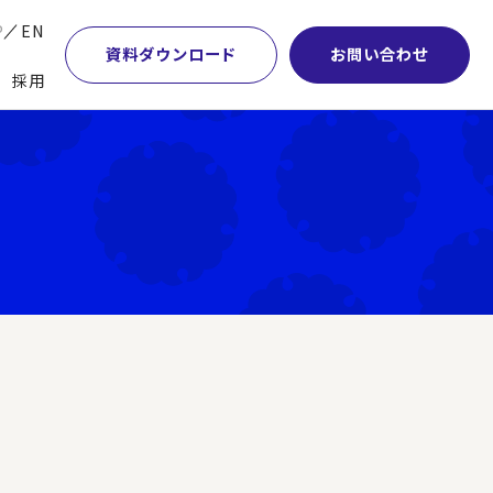
P
EN
資料ダウンロード
お問い合わせ
採用
業・マーケティング
学術顧問紹介
本社・間接業務改革
計・開発・生産・調達
DE&I推進の取り組み
サプライチェーンマネジメント
特集】会計システム刷新
グループ会社
物流改革
特集】CFO革新
グローバルネットワーク
ヒューマンリソースマネジメント
特集】FP＆Aへの旅
パートナーシップ
ビジネスプロセスアウトソーシング
特集】ポスト2027年の基幹システム
アクセス
AI・DX・ERP
特集】ユーザー主導のERP導入