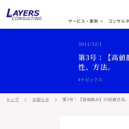
サービス・事例
コンサル
コンサルティングサービス
セミナー情報
最新ソリューション
企業情報
2011/12/1
第3号：【高値
コンサルティング事例
コラム
お知らせ
性、方法。
お客様の声
ビジネス用語集
連載／寄稿／書籍
#トピックス
ビジネステーマ解説集
トップ
お知らせ
第3号：【高値掴み】の回避方法。
動画ライブラリ