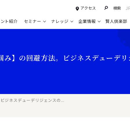
アクセス
検索
J
タント紹介
セミナー
ナレッジ
企業情報
賢人倶楽部
コンサルティングサービスTOP
セミナー情報TOP
最新ソリューションTOP
企業情報TOP
お知らせTOP
営
新規事業開発・ビジネスモデル変革・
申込み受付中のセミナー
経営全般
会社概要
ニュース
設
掴み】の回避方法。ビジネスデューデリ
M&A支援
配信中のセミナーアーカイブ
経営企画・事業戦略
トップメッセージ
メディア掲載
【
グループ・グローバル経営管理
過去のセミナー
経営管理・経理・財務
コンプライアンス（法令遵守）
【
ガバナンス・リスクマネジメント強化
人事
レイヤーズ・コンサルティングの特徴
【
マーケティング戦略・営業改革
広報・CSR
経営諮問委員紹介
【
ビジネスデューデリジェンスの...
IT・デジタル
顧問紹介
【