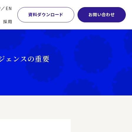
P
EN
資料ダウンロード
お問い合わせ
採用
業・マーケティング
学術顧問紹介
本社・間接業務改革
計・開発・生産・調達
DE&I推進の取り組み
サプライチェーンマネジメント
ジェンスの重要
特集】会計システム刷新
グループ会社
物流改革
特集】CFO革新
グローバルネットワーク
ヒューマンリソースマネジメント
特集】FP＆Aへの旅
パートナーシップ
ビジネスプロセスアウトソーシング
特集】ポスト2027年の基幹システム
アクセス
AI・DX・ERP
特集】ユーザー主導のERP導入