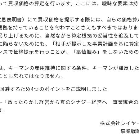
って買収価格の算定を行います。ここには、曖昧な要素は持
（意思表明書）にて買収価格を提示する際には、自らの価格算
根拠を持っていることを匂わすことさえもすべきではありま
吊り上げるために、当然ながら算定根拠の妥当性を追及して
に陥らないためにも、「相手が提示した事業計画を基に算
ンスで価格提示を行うことが、「高値掴み」をしないため
は、キーマンの雇用維持に関する条件、キーマンが離反し
ことも忘れてはなりません。
回避するため4つのポイントをご説明しました。
ト「放ったらかし経営から真のシナジー経営へ 事業統合の
す。
株式会社レイヤ
事業戦