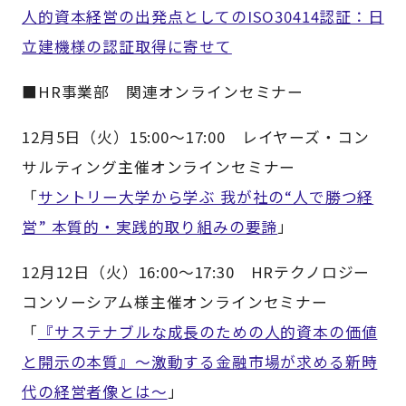
人的資本経営の出発点としてのISO30414認証：日
立建機様の認証取得に寄せて
■HR事業部 関連オンラインセミナー
12月5日（火）15:00～17:00 レイヤーズ・コン
サルティング主催オンラインセミナー
「
サントリー大学から学ぶ 我が社の“人で勝つ経
営” 本質的・実践的取り組みの要諦
」
12月12日（火）16:00～17:30 HRテクノロジー
コンソーシアム様主催オンラインセミナー
「
『サステナブルな成長のための人的資本の価値
と開示の本質』～激動する金融市場が求める新時
代の経営者像とは～
」