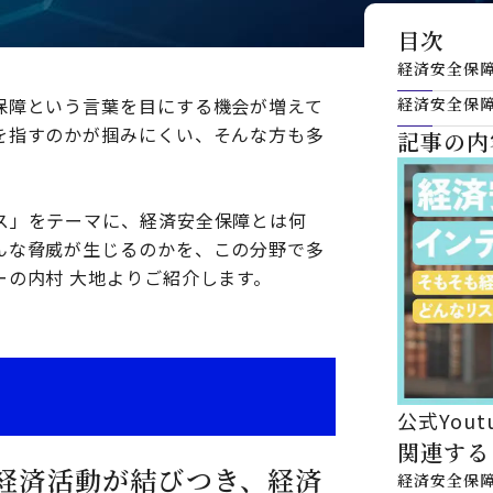
目次
経済安全保
保障という言葉を目にする機会が増えて
経済安全保
を指すのかが掴みにくい、そんな方も多
記事の内
ス」をテーマに、経済安全保障とは何
んな脅威が生じるのかを、この分野で多
ーの内村 大地よりご紹介します。
公式You
関連する
経済活動が結びつき、経済
経済安全保