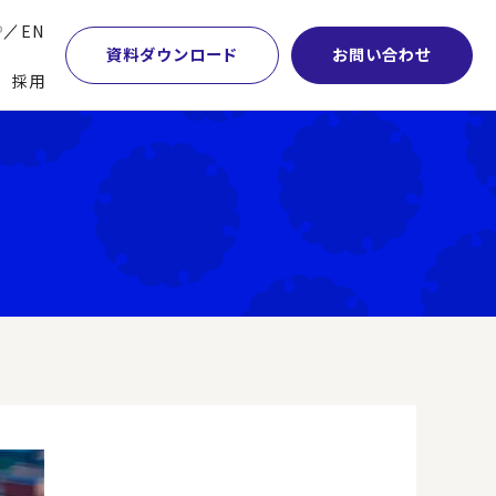
P
EN
資料ダウンロード
お問い合わせ
採用
業・マーケティング
学術顧問紹介
本社・間接業務改革
計・開発・生産・調達
DE&I推進の取り組み
サプライチェーンマネジメント
特集】会計システム刷新
グループ会社
物流改革
特集】CFO革新
グローバルネットワーク
ヒューマンリソースマネジメント
特集】FP＆Aへの旅
パートナーシップ
ビジネスプロセスアウトソーシング
特集】ポスト2027年の基幹システム
アクセス
AI・DX・ERP
特集】ユーザー主導のERP導入