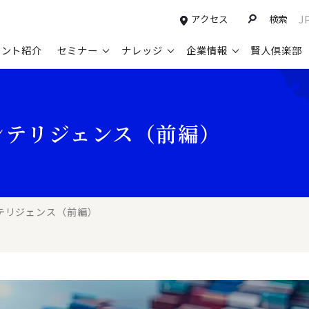
アクセス
検索
J
タント紹介
セミナー
ナレッジ
企業情報
賢人倶楽部
コンサルティングサービスTOP
セミナー情報TOP
最新ソリューションTOP
企業情報TOP
お知らせTOP
営
ンテリジェンス（前編）
新規事業開発・ビジネスモデル変革・
申込み受付中のセミナー
経営全般
会社概要
ニュース
設
M&A支援
配信中のセミナーアーカイブ
経営企画・事業戦略
トップメッセージ
メディア掲載
【
グループ・グローバル経営管理
過去のセミナー
経営管理・経理・財務
コンプライアンス（法令遵守）
【
ガバナンス・リスクマネジメント強化
人事
レイヤーズ・コンサルティングの特徴
【
テリジェンス（前編）
マーケティング戦略・営業改革
広報・CSR
経営諮問委員紹介
【
IT・デジタル
顧問紹介
【