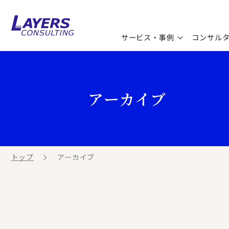
サービス・事例
コンサル
コンサルティングサービス
セミナー情報
最新ソリューション
企業情報
アーカイブ
コンサルティング事例
コラム
お知らせ
お客様の声
ビジネス用語集
連載／寄稿／書籍
ビジネステーマ解説集
トップ
アーカイブ
動画ライブラリ