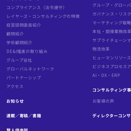
グループ・グロー
コンプライアンス（法令遵守）
ガバナンス・リス
レイヤーズ・コンサルティングの特徴
マーケティング戦
経営諮問委員紹介
本社・間接業務改
顧問紹介
サプライチェーン
学術顧問紹介
物流改革
DE&I推進の取り組み
ヒューマンリソー
グループ会社
ビジネスプロセス
グローバルネットワーク
AI・DX・ERP
パートナーシップ
アクセス
コンサルティング
お知らせ
お客様の声
連載／寄稿／書籍
ディレクターコン
賢人倶楽部