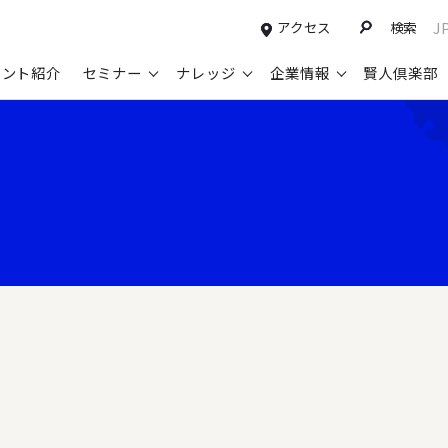
アクセス
検索
J
タント紹介
セミナー
ナレッジ
企業情報
賢人倶楽部
コンサルティングサービスTOP
セミナー情報TOP
最新ソリューションTOP
企業情報TOP
お知らせTOP
営
新規事業開発・ビジネスモデル変革・
申込み受付中のセミナー
経営全般
会社概要
ニュース
設
M&A支援
配信中のセミナーアーカイブ
経営企画・事業戦略
トップメッセージ
メディア掲載
【
グループ・グローバル経営管理
過去のセミナー
経営管理・経理・財務
コンプライアンス（法令遵守）
【
ガバナンス・リスクマネジメント強化
人事
レイヤーズ・コンサルティングの特徴
【
マーケティング戦略・営業改革
広報・CSR
経営諮問委員紹介
【
IT・デジタル
顧問紹介
【