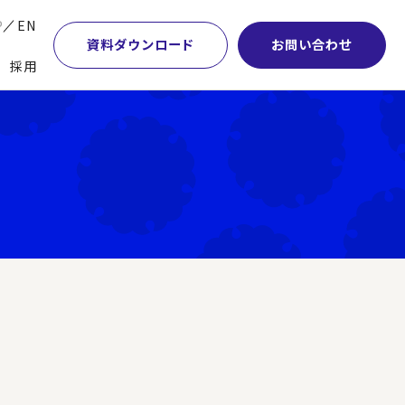
P
EN
資料ダウンロード
お問い合わせ
採用
業・マーケティング
学術顧問紹介
本社・間接業務改革
計・開発・生産・調達
DE&I推進の取り組み
サプライチェーンマネジメント
特集】会計システム刷新
グループ会社
物流改革
特集】CFO革新
グローバルネットワーク
ヒューマンリソースマネジメント
特集】FP＆Aへの旅
パートナーシップ
ビジネスプロセスアウトソーシング
特集】ポスト2027年の基幹システム
アクセス
AI・DX・ERP
特集】ユーザー主導のERP導入