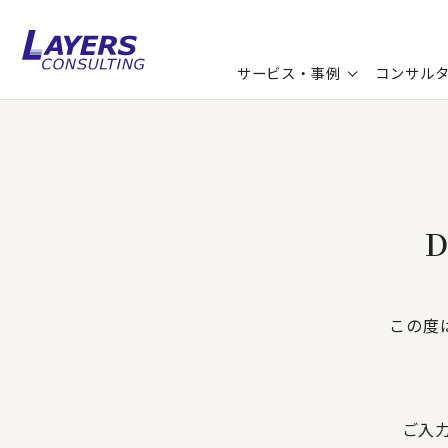
サービス・事例
コンサル
トップ
DM停止・情報変更を承りました。
送信完
コンサルティングサービス
セミナー情報
最新ソリューション
企業情報
コンサルティング事例
コラム
お知らせ
お客様の声
ビジネス用語集
連載／寄稿／書籍
ビジネステーマ解説集
この度
動画ライブラリ
ご入