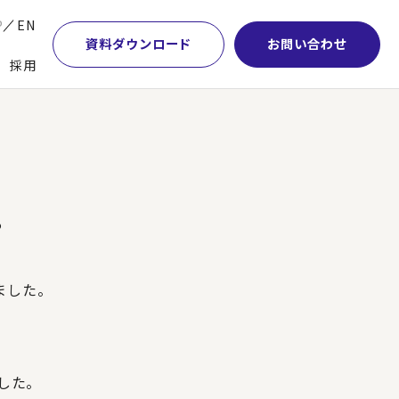
P
EN
資料ダウンロード
お問い合わせ
採用
業・マーケティング
学術顧問紹介
本社・間接業務改革
計・開発・生産・調達
DE&I推進の取り組み
サプライチェーンマネジメント
特集】会計システム刷新
グループ会社
物流改革
。
特集】CFO革新
グローバルネットワーク
ヒューマンリソースマネジメント
特集】FP＆Aへの旅
パートナーシップ
ビジネスプロセスアウトソーシング
ました。
特集】ポスト2027年の基幹システム
アクセス
AI・DX・ERP
特集】ユーザー主導のERP導入
した。