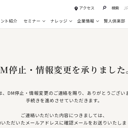
アクセス
検索
J
タント紹介
セミナー
ナレッジ
企業情報
賢人倶楽部
了
コンサルティングサービスTOP
セミナー情報TOP
最新ソリューションTOP
企業情報TOP
お知らせTOP
営
新規事業開発・ビジネスモデル変革・
申込み受付中のセミナー
経営全般
会社概要
ニュース
設
M&A支援
配信中のセミナーアーカイブ
経営企画・事業戦略
トップメッセージ
メディア掲載
【
DM停止・情報変更を承りました
グループ・グローバル経営管理
過去のセミナー
経営管理・経理・財務
コンプライアンス（法令遵守）
【
ガバナンス・リスクマネジメント強化
人事
レイヤーズ・コンサルティングの特徴
【
マーケティング戦略・営業改革
は、DM停止・情報変更のご連絡を賜り、ありがとうござい
広報・CSR
経営諮問委員紹介
【
手続きを進めさせていただきます。
IT・デジタル
顧問紹介
【
ご連絡いただいた内容につきましては、
力いただいたメールアドレスに確認メールをお送りいたしま