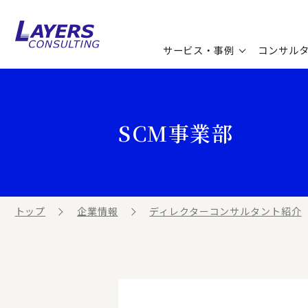
サービス・事例
コンサル
コンサルティングサービス
セミナー情報
最新ソリューション
企業情報
SCM事業部
コンサルティング事例
コラム
お知らせ
お客様の声
ビジネス用語集
連載／寄稿／書籍
ビジネステーマ解説集
トップ
企業情報
ディレクターコンサルタント紹介
動画ライブラリ