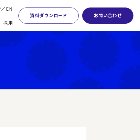
P
EN
資料ダウンロード
お問い合わせ
採用
業・マーケティング
学術顧問紹介
本社・間接業務改革
計・開発・生産・調達
DE&I推進の取り組み
サプライチェーンマネジメント
特集】会計システム刷新
グループ会社
物流改革
特集】CFO革新
グローバルネットワーク
ヒューマンリソースマネジメント
特集】FP＆Aへの旅
パートナーシップ
ビジネスプロセスアウトソーシング
特集】ポスト2027年の基幹システム
アクセス
AI・DX・ERP
特集】ユーザー主導のERP導入