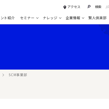
アクセス
検索
J
タント紹介
セミナー
ナレッジ
企業情報
賢人倶楽部
コンサルティングサービスTOP
セミナー情報TOP
最新ソリューションTOP
企業情報TOP
お知らせTOP
営
新規事業開発・ビジネスモデル変革・
申込み受付中のセミナー
経営全般
会社概要
ニュース
設
M&A支援
配信中のセミナーアーカイブ
経営企画・事業戦略
トップメッセージ
メディア掲載
【
グループ・グローバル経営管理
過去のセミナー
経営管理・経理・財務
コンプライアンス（法令遵守）
【
ガバナンス・リスクマネジメント強化
人事
レイヤーズ・コンサルティングの特徴
【
SCM事業部
マーケティング戦略・営業改革
広報・CSR
経営諮問委員紹介
【
IT・デジタル
顧問紹介
【