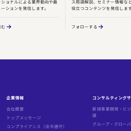
ッショナルによる業界動向や最
ス用語解説、セミナー情報な
ューションを発信します。
役立つコンテンツを発信しま
読む
フォローする
企業情報
コンサルティング
会社概要
新規事業開発・ビジ
援
トップメッセージ
グループ・グロー
コンプライアンス（法令遵守）