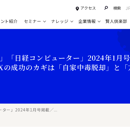
アクセス
検索
J
タント紹介
セミナー
ナレッジ
企業情報
賢人倶楽部
コンサルティングサービスTOP
セミナー情報TOP
最新ソリューションTOP
企業情報TOP
お知らせTOP
営
新規事業開発・ビジネスモデル変革・
申込み受付中のセミナー
経営全般
会社概要
ニュース
設
」「日経コンピューター」2024年1月
M&A支援
配信中のセミナーアーカイブ
経営企画・事業戦略
トップメッセージ
メディア掲載
【
Xの成功のカギは「自家中毒脱却」と「
グループ・グローバル経営管理
過去のセミナー
経営管理・経理・財務
コンプライアンス（法令遵守）
【
ガバナンス・リスクマネジメント強化
人事
レイヤーズ・コンサルティングの特徴
【
マーケティング戦略・営業改革
広報・CSR
経営諮問委員紹介
【
IT・デジタル
顧問紹介
【
ー」2024年1月号掲載／...