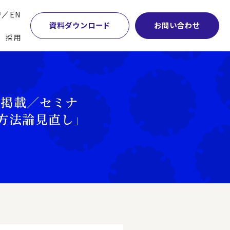
P
EN
資料ダウンロード
お問い合わせ
採用
業・マーケティング
学術顧問紹介
本社・間接業務改革
計・開発・生産・調達
DE&I推進の取り組み
サプライチェーンマネジメント
号掲載／セミナ
特集】会計システム刷新
グループ会社
物流改革
方法論見直し」
特集】CFO革新
グローバルネットワーク
ヒューマンリソースマネジメント
特集】FP＆Aへの旅
パートナーシップ
ビジネスプロセスアウトソーシング
特集】ポスト2027年の基幹システム
アクセス
AI・DX・ERP
特集】ユーザー主導のERP導入