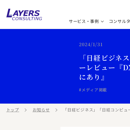
サービス・事例
コンサル
コンサルティングサービス
セミナー情報
最新ソリューション
企業情報
2024/1/31
「日経ビジネス
コンサルティング事例
コラム
お知らせ
ーレビュー『D
お客様の声
ビジネス用語集
連載／寄稿／書籍
にあり』
ビジネステーマ解説集
#メディア掲載
動画ライブラリ
トップ
お知らせ
「日経ビジネス」「日経コンピュータ