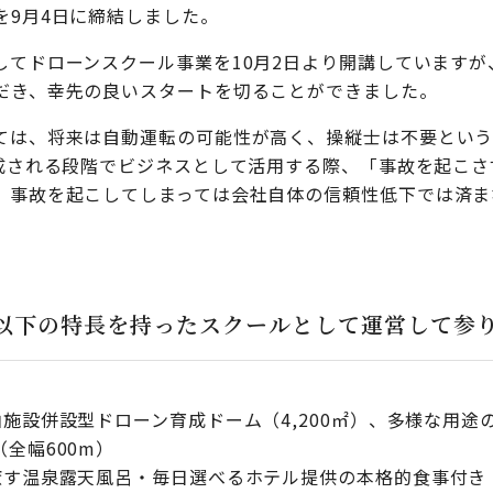
を9月4日に締結しました。
してドローンスクール事業を10月2日より開講していますが
だき、幸先の良いスタートを切ることができました。
ては、将来は自動運転の可能性が高く、操縦士は不要とい
形成される段階でビジネスとして活用する際、「事故を起こ
、事故を起こしてしまっては会社自体の信頼性低下では済ま
以下の特長を持ったスクールとして運営して参
施設併設型ドローン育成ドーム（4,200㎡）、多様な用途
全幅600m）
癒す温泉露天風呂・毎日選べるホテル提供の本格的食事付き