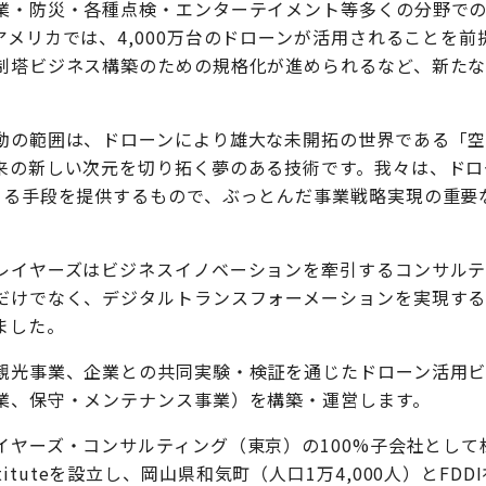
業・防災・各種点検・エンターテイメント等多くの分野で
メリカでは、4,000万台のドローンが活用されることを前提にN
制塔ビジネス構築のための規格化が進められるなど、新た
動の範囲は、ドローンにより雄大な未開拓の世界である「
来の新しい次元を切り拓く夢のある技術です。我々は、ドロ
きる手段を提供するもので、ぶっとんだ事業戦略実現の重要
レイヤーズはビジネスイノベーションを牽引するコンサルテ
だけでなく、デジタルトランスフォーメーションを実現す
ました。
観光事業、企業との共同実験・検証を通じたドローン活用
業、保守・メンテナンス事業）を構築・運営します。
ヤーズ・コンサルティング（東京）の100%子会社として株式
e Instituteを設立し、岡山県和気町（人口1万4,000人）と