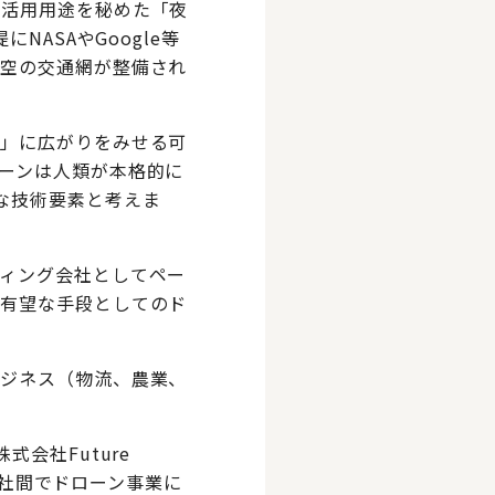
の活用用途を秘めた「夜
ASAやGoogle等
な空の交通網が整備され
空」に広がりをみせる可
ーンは人類が本格的に
な技術要素と考えま
ィング会社としてペー
る有望な手段としてのド
ビジネス（物流、農業、
会社Future
FDDI社間でドローン事業に