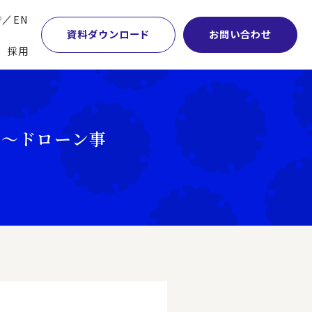
P
EN
資料ダウンロード
お問い合わせ
採用
業・マーケティング
学術顧問紹介
本社・間接業務改革
計・開発・生産・調達
DE&I推進の取り組み
サプライチェーンマネジメント
戦～ドローン事
特集】会計システム刷新
グループ会社
物流改革
特集】CFO革新
グローバルネットワーク
ヒューマンリソースマネジメント
特集】FP＆Aへの旅
パートナーシップ
ビジネスプロセスアウトソーシング
特集】ポスト2027年の基幹システム
アクセス
AI・DX・ERP
特集】ユーザー主導のERP導入