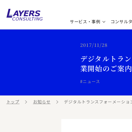
サービス・事例
コンサル
コンサルティングサービス
セミナー情報
最新ソリューション
企業情報
2017/11/28
デジタルトラン
コンサルティング事例
コラム
お知らせ
業開始のご案
お客様の声
ビジネス用語集
連載／寄稿／書籍
#ニュース
ビジネステーマ解説集
トップ
お知らせ
デジタルトランスフォーメーション
動画ライブラリ