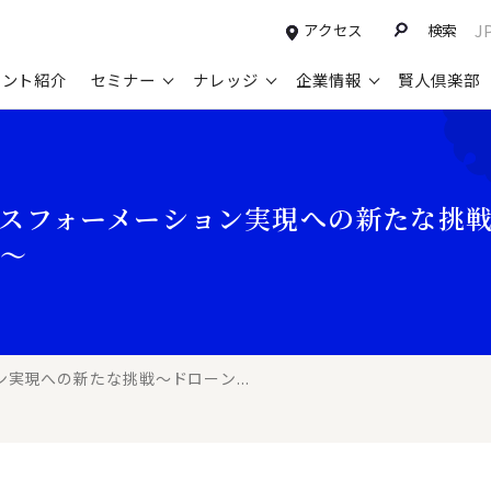
アクセス
検索
J
タント紹介
セミナー
ナレッジ
企業情報
賢人倶楽部
コンサルティングサービスTOP
セミナー情報TOP
最新ソリューションTOP
企業情報TOP
お知らせTOP
営
新規事業開発・ビジネスモデル変革・
申込み受付中のセミナー
経営全般
会社概要
ニュース
設
スフォーメーション実現への新たな挑
M&A支援
配信中のセミナーアーカイブ
経営企画・事業戦略
トップメッセージ
メディア掲載
【
内～
グループ・グローバル経営管理
過去のセミナー
経営管理・経理・財務
コンプライアンス（法令遵守）
【
ガバナンス・リスクマネジメント強化
人事
レイヤーズ・コンサルティングの特徴
【
マーケティング戦略・営業改革
広報・CSR
経営諮問委員紹介
【
実現への新たな挑戦～ドローン...
IT・デジタル
顧問紹介
【