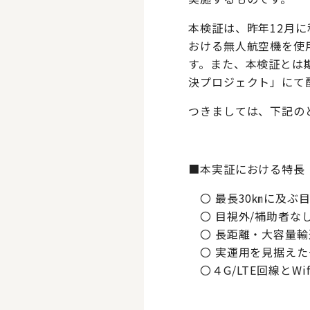
本検証は、昨年12月に
おける無人航空機を使
す。また、本検証とは
決プロジェクト」にて
つきましては、下記の
■本実証における特長
〇 最長30㎞に及ぶ
〇 目視外/補助者な
〇 長距離・大容量輸
〇 実運用を見据えた
〇４G/LTE回線とWi