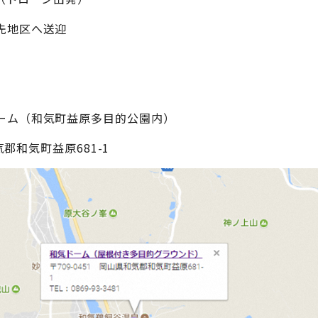
先地区へ送迎
ーム（和気町益原多目的公園内）
和気郡和気町益原681-1