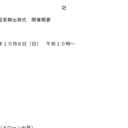
記
証実験出発式 開催概要
１０月６日（日） 午前１０時～
始（ドローン出発）