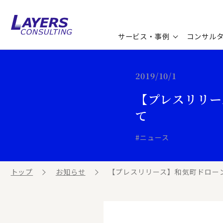
サービス・事例
コンサル
コンサルティングサービス
セミナー情報
最新ソリューション
企業情報
2019/10/1
【プレスリリー
コンサルティング事例
コラム
お知らせ
て
お客様の声
ビジネス用語集
連載／寄稿／書籍
#ニュース
ビジネステーマ解説集
トップ
お知らせ
【プレスリリース】和気町ドローン
動画ライブラリ