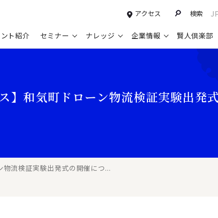
アクセス
検索
J
タント紹介
セミナー
ナレッジ
企業情報
賢人倶楽部
コンサルティングサービスTOP
セミナー情報TOP
最新ソリューションTOP
企業情報TOP
お知らせTOP
営
新規事業開発・ビジネスモデル変革・
申込み受付中のセミナー
経営全般
会社概要
ニュース
設
ス】和気町ドローン物流検証実験出発
M&A支援
配信中のセミナーアーカイブ
経営企画・事業戦略
トップメッセージ
メディア掲載
【
グループ・グローバル経営管理
過去のセミナー
経営管理・経理・財務
コンプライアンス（法令遵守）
【
ガバナンス・リスクマネジメント強化
人事
レイヤーズ・コンサルティングの特徴
【
マーケティング戦略・営業改革
広報・CSR
経営諮問委員紹介
【
物流検証実験出発式の開催につ...
IT・デジタル
顧問紹介
【