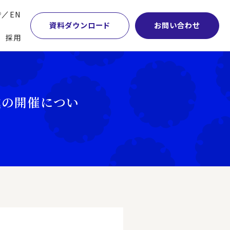
P
EN
資料ダウンロード
お問い合わせ
採用
業・マーケティング
学術顧問紹介
本社・間接業務改革
計・開発・生産・調達
DE&I推進の取り組み
サプライチェーンマネジメント
式の開催につい
特集】会計システム刷新
グループ会社
物流改革
特集】CFO革新
グローバルネットワーク
ヒューマンリソースマネジメント
特集】FP＆Aへの旅
パートナーシップ
ビジネスプロセスアウトソーシング
特集】ポスト2027年の基幹システム
アクセス
AI・DX・ERP
特集】ユーザー主導のERP導入