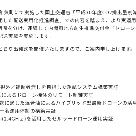
和気町にて実施した国土交通省「平成30年度CO2排出量削
用した配送実用化推進調査」での内容を踏まえ、より実運
期間を分け、連続して内閣府地方創生推進交付金「ドローン
配送実験を実施します。
とおり出発式を開催いたしますので、ご案内申し上げます。
目視外／補助者無しを目指した運航システム構築実証
しによるドローン機体のリモート制御実証
送に適した混合油によるハイブリッド型最新ドローンの活
一名運用体制の構築実証
fi(2.4GHｚ)を活用したセルラードローン運用実証