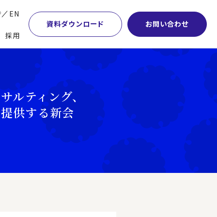
P
EN
資料ダウンロード
お問い合わせ
採用
業・マーケティング
学術顧問紹介
本社・間接業務改革
計・開発・生産・調達
DE&I推進の取り組み
サプライチェーンマネジメント
ンサルティング、
特集】会計システム刷新
グループ会社
物流改革
で提供する新会
特集】CFO革新
グローバルネットワーク
ヒューマンリソースマネジメント
特集】FP＆Aへの旅
パートナーシップ
ビジネスプロセスアウトソーシング
特集】ポスト2027年の基幹システム
アクセス
AI・DX・ERP
特集】ユーザー主導のERP導入