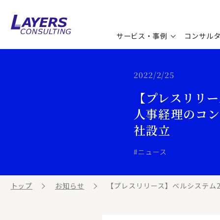
サービス・事例
コンサル
コンサルティングサービス
セミナー情報
最新ソリューション
企業情報
2022/2/25
【プレスリリー
コンサルティング事例
コラム
お知らせ
人事経理のコン
お客様の声
ビジネス用語集
連載／寄稿／書籍
社設立
ビジネステーマ解説集
#ニュース
動画ライブラリ
トップ
お知らせ
【プレスリリース】ベルシステム24