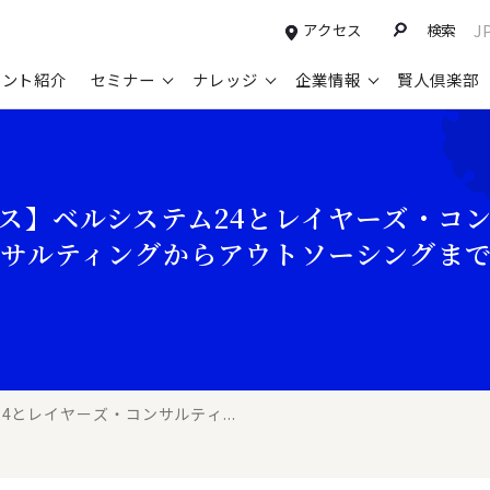
アクセス
検索
J
タント紹介
セミナー
ナレッジ
企業情報
賢人倶楽部
コンサルティングサービスTOP
セミナー情報TOP
最新ソリューションTOP
企業情報TOP
お知らせTOP
営
新規事業開発・ビジネスモデル変革・
申込み受付中のセミナー
経営全般
会社概要
ニュース
設
ス】ベルシステム24とレイヤーズ・コ
M&A支援
配信中のセミナーアーカイブ
経営企画・事業戦略
トップメッセージ
メディア掲載
【
サルティングからアウトソーシングま
グループ・グローバル経営管理
過去のセミナー
経営管理・経理・財務
コンプライアンス（法令遵守）
【
ガバナンス・リスクマネジメント強化
人事
レイヤーズ・コンサルティングの特徴
【
マーケティング戦略・営業改革
広報・CSR
経営諮問委員紹介
【
IT・デジタル
顧問紹介
【
とレイヤーズ・コンサルティ...