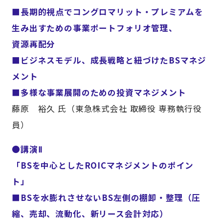
■長期的視点でコングロマリット・プレミアムを
生み出すための事業ポートフォリオ管理、
資源再配分
■ビジネスモデル、成長戦略と紐づけたBSマネジ
メント
■多様な事業展開のための投資マネジメント
藤原 裕久 氏（東急株式会社 取締役 専務執行役
員）
●講演Ⅱ
「BSを中心としたROICマネジメントのポイン
ト」
■BSを水膨れさせないBS左側の棚卸・整理（圧
縮、売却、流動化、新リース会計対応）