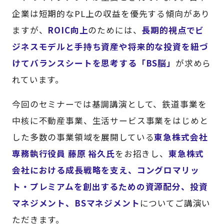
企業は短期的なPL上の収益を優先する傾向があり
ますが、
ROIC向上
のためには、
長期的視点でビ
ジネスモデルと手持ち資産や将来的な投資を紐づ
けてバランスシートを思考する「BS脳」
が求めら
れています。
今回のセミナーでは基調講演として、鉄道事業を
中核に不動産事業、生活サービス事業をはじめと
した多数の事業領域を展開している
東急株式会社
専務執行役員 藤原 裕久氏
をお招きし、
東急株式
会社における成長戦略を支え、コングロマリッ
ト・プレミアムを創出するための資源配分、投資
マネジメント、BSマネジメント
についてご講演い
ただきます。