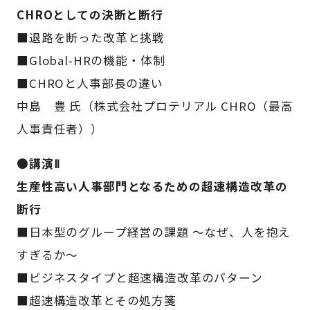
CHROとしての決断と断行
■退路を断った改革と挑戦
■Global-HRの機能・体制
■CHROと人事部長の違い
中島 豊 氏（株式会社プロテリアル CHRO（最高
人事責任者））
●講演Ⅱ
生産性高い人事部門となるための超速構造改革の
断行
■日本型のグループ経営の課題 ～なぜ、人を抱え
すぎるか～
■ビジネスタイプと超速構造改革のパターン
■超速構造改革とその処方箋