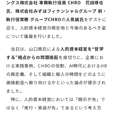
ングス株式会社 専務執行役員 CHRO 花田琢也
氏
、
株式会社みずほフィナンシャルグループ 前・
執行役常務 グループCHRO
の
人見誠氏
をゲストに
迎え、人的資本経営の現在地と今後のあるべき姿
について議論を行いました。
当日は、山口周氏による
人的資本経営を“哲学
する”視点からの問題提起
を皮切りに、企業にお
ける実践事例、CHROの役割、AI時代におけるHR
の再定義、そして組織と個人の時間をどのように
価値創造へ振り向けるかといった論点が提示され
ました。
特に、人的資本経営においては「開示が先」で
はなく「実行・実装が先」であるという考え方