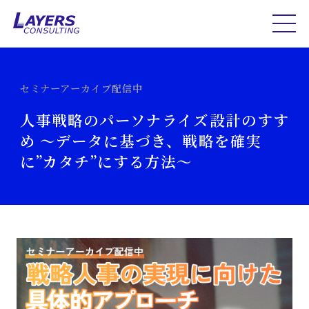
セミナーアーカイブ配信中
人事戦略のパーソナライズ設計のすす
め ～データに基づき、戦略を確実
に”カタチ”にする方法～