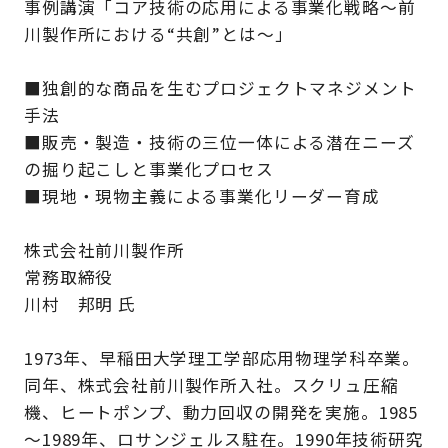
事例講演「コア技術の応用による事業化戦略～前
川製作所における“共創”とは～」
■独創的な商品を生むプロジェクトマネジメント
手法
■販売・製造・技術の三位一体による潜在ニーズ
の掘り起こしと事業化プロセス
■現地・現物主義による事業化リーダー育成
株式会社前川製作所
常務取締役
川村 邦明 氏
1973年、早稲田大学理工学部応用物理学科卒業。
同年、株式会社前川製作所入社。スクリュ圧縮
機、ヒートポンプ、動力回収の開発を実施。1985
～1989年、ロサンジェルス駐在。1990年技術研究