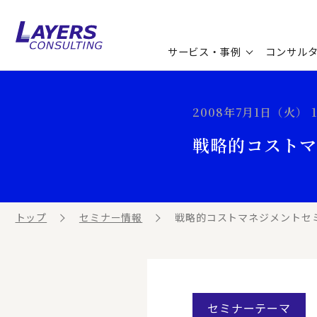
サービス・事例
コンサル
コンサルティングサービス
セミナー情報
最新ソリューション
企業情報
2008年7月1日（火） 13
コンサルティング事例
コラム
お知らせ
戦略的コストマ
お客様の声
ビジネス用語集
連載／寄稿／書籍
ビジネステーマ解説集
トップ
セミナー情報
戦略的コストマネジメントセミ
動画ライブラリ
セミナーテーマ