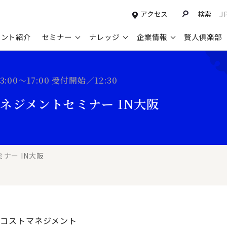
アクセス
検索
J
タント紹介
セミナー
ナレッジ
企業情報
賢人倶楽部
コンサルティングサービスTOP
セミナー情報TOP
最新ソリューションTOP
企業情報TOP
お知らせTOP
営
:00～17:00 受付開始／12:30
新規事業開発・ビジネスモデル変革・
申込み受付中のセミナー
経営全般
会社概要
ニュース
設
ネジメントセミナー IN大阪
M&A支援
配信中のセミナーアーカイブ
経営企画・事業戦略
トップメッセージ
メディア掲載
【
グループ・グローバル経営管理
過去のセミナー
経営管理・経理・財務
コンプライアンス（法令遵守）
【
ガバナンス・リスクマネジメント強化
人事
レイヤーズ・コンサルティングの特徴
【
ナー IN大阪
マーケティング戦略・営業改革
広報・CSR
経営諮問委員紹介
【
IT・デジタル
顧問紹介
【
コストマネジメント