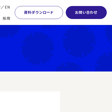
P
EN
資料ダウンロード
お問い合わせ
採用
業・マーケティング
学術顧問紹介
本社・間接業務改革
計・開発・生産・調達
DE&I推進の取り組み
サプライチェーンマネジメント
特集】会計システム刷新
グループ会社
物流改革
特集】CFO革新
グローバルネットワーク
ヒューマンリソースマネジメント
特集】FP＆Aへの旅
パートナーシップ
ビジネスプロセスアウトソーシング
特集】ポスト2027年の基幹システム
アクセス
AI・DX・ERP
特集】ユーザー主導のERP導入