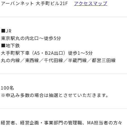
アーバンネット 大手町ビル21F
アクセスマップ
■JR
東京駅丸の内北口～徒歩5分
■地下鉄
大手町駅下車（A5・B2A出口）徒歩1～5分
丸の内線／東西線／千代田線／半蔵門線／都営三田線
100名
※申込み多数の場合は抽選とさせていただきます。
経営者、経営企画・事業部門の管理職、MA担当者の方々