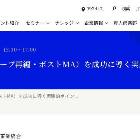
アクセス
検索
J
タント紹介
セミナー
ナレッジ
企業情報
賢人倶楽部
コンサルティングサービスTOP
セミナー情報TOP
最新ソリューションTOP
企業情報TOP
お知らせTOP
営
13:30～17:00
新規事業開発・ビジネスモデル変革・
申込み受付中のセミナー
経営全般
会社概要
ニュース
設
ープ再編・ポストMA）を成功に導く実
M&A支援
配信中のセミナーアーカイブ
経営企画・事業戦略
トップメッセージ
メディア掲載
【
グループ・グローバル経営管理
過去のセミナー
経営管理・経理・財務
コンプライアンス（法令遵守）
【
ガバナンス・リスクマネジメント強化
人事
レイヤーズ・コンサルティングの特徴
【
トMA）を成功に導く実践的ポイン...
マーケティング戦略・営業改革
広報・CSR
経営諮問委員紹介
【
IT・デジタル
顧問紹介
【
事業統合