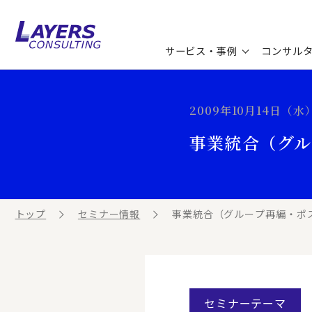
サービス・事例
コンサル
コンサルティングサービス
セミナー情報
最新ソリューション
企業情報
2009年10月14日（水） 
コンサルティング事例
コラム
お知らせ
事業統合（グル
お客様の声
ビジネス用語集
連載／寄稿／書籍
ビジネステーマ解説集
トップ
セミナー情報
事業統合（グループ再編・ポス
動画ライブラリ
セミナーテーマ