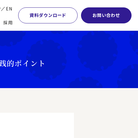
P
EN
資料ダウンロード
お問い合わせ
採用
業・マーケティング
学術顧問紹介
本社・間接業務改革
計・開発・生産・調達
DE&I推進の取り組み
サプライチェーンマネジメント
践的ポイント
特集】会計システム刷新
グループ会社
物流改革
特集】CFO革新
グローバルネットワーク
ヒューマンリソースマネジメント
特集】FP＆Aへの旅
パートナーシップ
ビジネスプロセスアウトソーシング
特集】ポスト2027年の基幹システム
アクセス
AI・DX・ERP
特集】ユーザー主導のERP導入