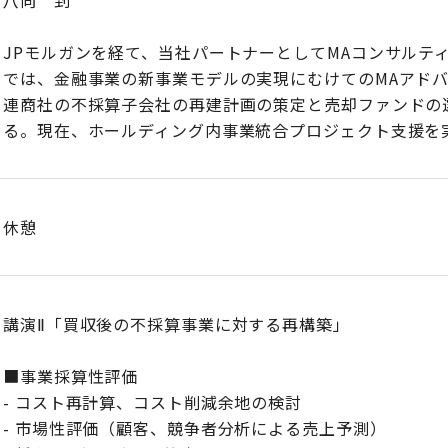
八向 到
JPモルガンを経て、当社パートナーとしてMAコンサルテ
では、金融事業の新事業モデルの実現にむけてのMAアド
連商社の不採算子会社の再建計画の策定と売却ファンドの
る。現在、ホールディング内事業統合プロジェクト支援を
休憩
講演Ⅱ「買収後の不採算事業に対する再構築」
■事業採算性評価
- コスト再計算、コスト削減余地の検討
- 市場性評価（顧客、競争者分析による売上予測）