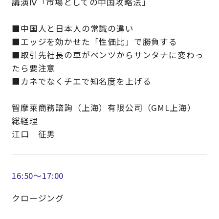
講演Ⅳ「市場としての中国攻略法」
■中国人と日本人の常識の違い
■エッジを効かせた「性価比」で勝負する
■取引先社長の車がベンツからサンタナに変わっ
たら要注意
■カネでなくチエで知名度を上げる
智摩莱商務諮詢（上海）有限公司（GML上海）
総経理
江口 征男
16:50～17:00
クロージング