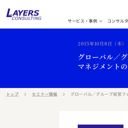
サービス・事例
コンサル
コンサルティングサービス
セミナー情報
最新ソリューション
企業情報
2015年10月8日（木） 
グローバル／グ
コンサルティング事例
コラム
お知らせ
マネジメントの
お客様の声
ビジネス用語集
連載／寄稿／書籍
ビジネステーマ解説集
トップ
セミナー情報
グローバル／グループ経営フォー
動画ライブラリ