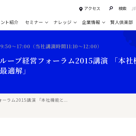
アクセス
検索
J
タント紹介
セミナー
ナレッジ
企業情報
賢人倶楽部
コンサルティングサービスTOP
セミナー情報TOP
最新ソリューションTOP
企業情報TOP
お知らせTOP
営
9:50～17:00（当社講演時間11:10～12:00）
新規事業開発・ビジネスモデル変革・
申込み受付中のセミナー
経営全般
会社概要
ニュース
設
ループ経営フォーラム2015講演 「本
M&A支援
配信中のセミナーアーカイブ
経営企画・事業戦略
トップメッセージ
メディア掲載
【
最適解」
グループ・グローバル経営管理
過去のセミナー
経営管理・経理・財務
コンプライアンス（法令遵守）
【
ガバナンス・リスクマネジメント強化
人事
レイヤーズ・コンサルティングの特徴
【
マーケティング戦略・営業改革
広報・CSR
経営諮問委員紹介
【
ラム2015講演 「本社機能と...
IT・デジタル
顧問紹介
【