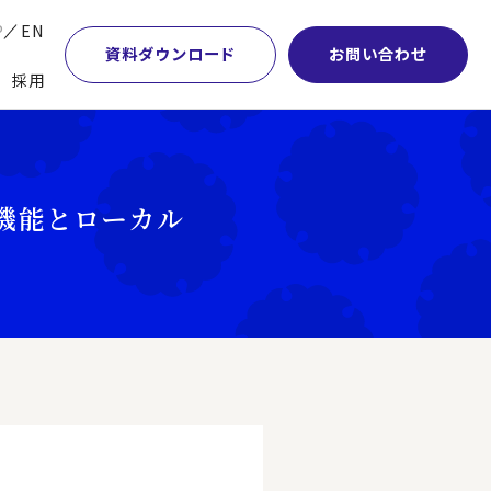
P
EN
資料ダウンロード
お問い合わせ
採用
業・マーケティング
学術顧問紹介
本社・間接業務改革
計・開発・生産・調達
DE&I推進の取り組み
サプライチェーンマネジメント
社機能とローカル
特集】会計システム刷新
グループ会社
物流改革
特集】CFO革新
グローバルネットワーク
ヒューマンリソースマネジメント
特集】FP＆Aへの旅
パートナーシップ
ビジネスプロセスアウトソーシング
特集】ポスト2027年の基幹システム
アクセス
AI・DX・ERP
特集】ユーザー主導のERP導入