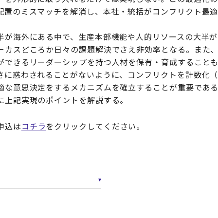
配置のミスマッチを解消し、本社・統括がコンフリクト最
。
半が海外にある中で、生産本部機能や人的リソースの大半が
ーカスどころか日々の課題解決でさえ非効率となる。また
ができるリーダーシップを持つ人材を保有・育成すること
さに惑わされることがないように、コンフリクトを計数化
適な意思決定をするメカニズムを確立することが重要であ
に上記実現のポイントを解説する。
申込は
コチラ
をクリックしてください。