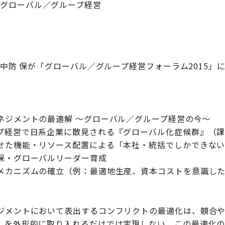
グローバル／グループ経営
 中防 保が「グローバル／グループ経営フォーラム2015」
ネジメントの最適解 ～グローバル／グループ経営の今～
プ経営で日系企業に散見される『グローバル化症候群』（
せた機能・リソース配置による「本社・統括でしかできな
保・グローバルリーダー育成
メカニズムの確立（例：最適地生産、資本コストを意識し
】
ジメントにおいて表出するコンフリクトの最適化は、競合
』を外形的に取り入れるだけでは実現しない。この最適化