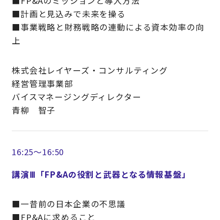
■FP&Aのミッションと導入方法
■計画と見込みで未来を操る
■事業戦略と財務戦略の連動による資本効率の向
上
株式会社レイヤーズ・コンサルティング
経営管理事業部
バイスマネージングディレクター
青柳 智子
16:25～16:50
講演Ⅲ「FP&Aの役割と武器となる情報基盤」
■一昔前の日本企業の不思議
■FP&Aに求めること