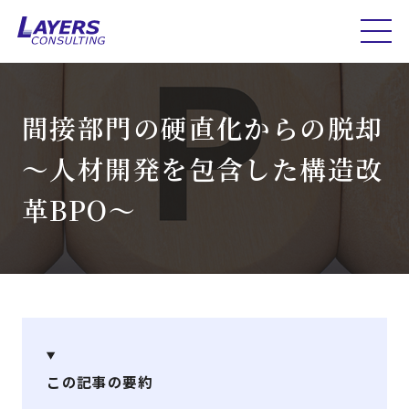
間接部門の硬直化からの脱却
～人材開発を包含した構造改
革BPO～
この記事の要約