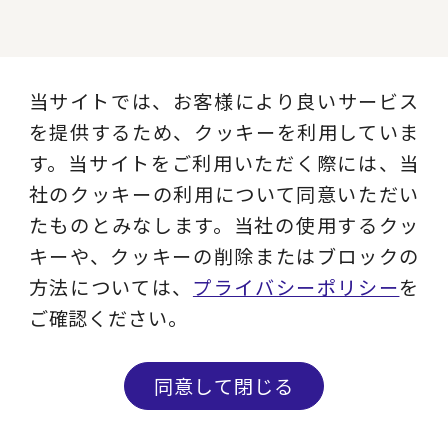
職種別ソリューション
当サイトでは、お客様により良いサービス
を提供するため、クッキーを利用していま
経営全般
経営企画・事業戦略
す。当サイトをご利用いただく際には、当
社のクッキーの利用について同意いただい
経営管理・経理・財
たものとみなします。当社の使用するクッ
人事
務
キーや、クッキーの削除またはブロックの
方法については、
プライバシーポリシー
を
広報・CSR
IT・デジタル
ご確認ください。
営業・マーケティン
設計・開発・生産・
同意して閉じる
グ
調達