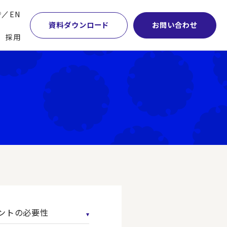
P
EN
資料ダウンロード
お問い合わせ
採用
業・マーケティング
学術顧問紹介
本社・間接業務改革
計・開発・生産・調達
DE&I推進の取り組み
サプライチェーンマネジメント
特集】会計システム刷新
グループ会社
物流改革
特集】CFO革新
グローバルネットワーク
ヒューマンリソースマネジメント
特集】FP＆Aへの旅
パートナーシップ
ビジネスプロセスアウトソーシング
特集】ポスト2027年の基幹システム
アクセス
AI・DX・ERP
特集】ユーザー主導のERP導入
ントの必要性