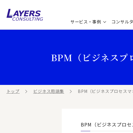
サービス・事例
コンサル
コンサルティングサービス
セミナー情報
最新ソリューション
企業情報
BPM（ビジネスプ
コンサルティング事例
コラム
お知らせ
お客様の声
ビジネス用語集
連載／寄稿／書籍
ビジネステーマ解説集
トップ
ビジネス用語集
BPM（ビジネスプロセスマ
動画ライブラリ
BPM（ビジネスプロ