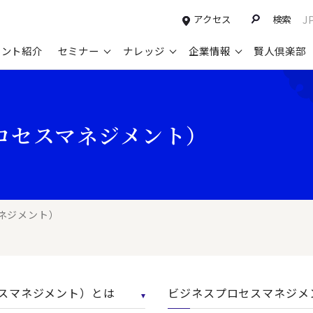
アクセス
検索
J
タント紹介
セミナー
ナレッジ
企業情報
賢人倶楽部
コンサルティングサービスTOP
セミナー情報TOP
最新ソリューションTOP
企業情報TOP
お知らせTOP
営
ロセスマネジメント）
新規事業開発・ビジネスモデル変革・
申込み受付中のセミナー
経営全般
会社概要
ニュース
設
M&A支援
配信中のセミナーアーカイブ
経営企画・事業戦略
トップメッセージ
メディア掲載
【
グループ・グローバル経営管理
過去のセミナー
経営管理・経理・財務
コンプライアンス（法令遵守）
【
ガバナンス・リスクマネジメント強化
人事
レイヤーズ・コンサルティングの特徴
【
ネジメント）
マーケティング戦略・営業改革
広報・CSR
経営諮問委員紹介
【
IT・デジタル
顧問紹介
【
セスマネジメント）とは
ビジネスプロセスマネジメ