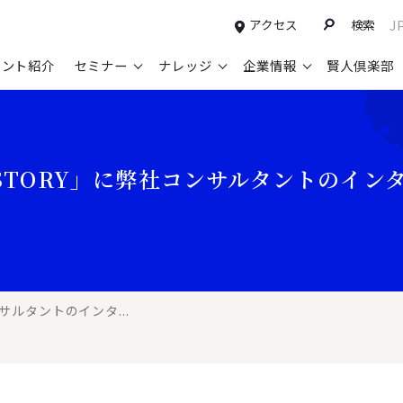
アクセス
検索
J
タント紹介
セミナー
ナレッジ
企業情報
賢人倶楽部
コンサルティングサービスTOP
セミナー情報TOP
最新ソリューションTOP
企業情報TOP
お知らせTOP
営
新規事業開発・ビジネスモデル変革・
申込み受付中のセミナー
経営全般
会社概要
ニュース
設
S STORY」に弊社コンサルタントのイ
M&A支援
配信中のセミナーアーカイブ
経営企画・事業戦略
トップメッセージ
メディア掲載
【
た
グループ・グローバル経営管理
過去のセミナー
経営管理・経理・財務
コンプライアンス（法令遵守）
【
ガバナンス・リスクマネジメント強化
人事
レイヤーズ・コンサルティングの特徴
【
マーケティング戦略・営業改革
広報・CSR
経営諮問委員紹介
【
ンサルタントのインタ...
IT・デジタル
顧問紹介
【