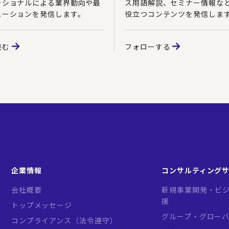
ッショナルによる業界動向や最
ス用語解説、セミナー情報な
ューションを発信します。
役立つコンテンツを発信しま
読む
フォローする
企業情報
コンサルティング
会社概要
新規事業開発・ビジ
援
トップメッセージ
グループ・グロー
コンプライアンス（法令遵守）