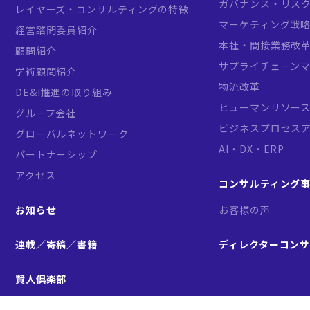
ガバナンス・リス
レイヤーズ・コンサルティングの特徴
マーケティング戦
経営諮問委員紹介
本社・間接業務改
顧問紹介
サプライチェーン
学術顧問紹介
物流改革
DE&I推進の取り組み
ヒューマンリソー
グループ会社
ビジネスプロセス
グローバルネットワーク
AI・DX・ERP
パートナーシップ
アクセス
コンサルティング
お知らせ
お客様の声
連載／寄稿／書籍
ディレクターコン
賢人倶楽部