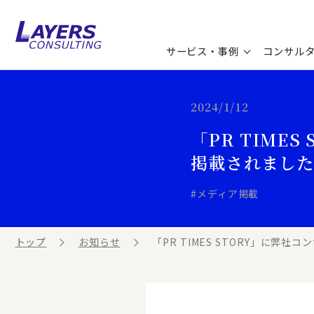
サービス・事例
コンサル
コンサルティングサービス
セミナー情報
最新ソリューション
企業情報
2024/1/12
「PR TIME
コンサルティング事例
コラム
お知らせ
掲載されまし
お客様の声
ビジネス用語集
連載／寄稿／書籍
#メディア掲載
ビジネステーマ解説集
トップ
お知らせ
「PR TIMES STORY」に弊社コ
動画ライブラリ