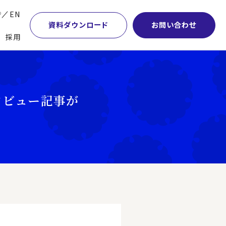
P
EN
資料ダウンロード
お問い合わせ
採用
業・マーケティング
学術顧問紹介
本社・間接業務改革
計・開発・生産・調達
DE&I推進の取り組み
サプライチェーンマネジメント
ンタビュー記事が
特集】会計システム刷新
グループ会社
物流改革
特集】CFO革新
グローバルネットワーク
ヒューマンリソースマネジメント
特集】FP＆Aへの旅
パートナーシップ
ビジネスプロセスアウトソーシング
特集】ポスト2027年の基幹システム
アクセス
AI・DX・ERP
特集】ユーザー主導のERP導入