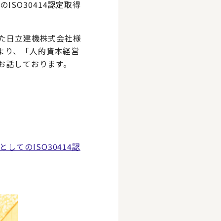
ISO30414認定取得
った日立建機株式会社様
より、「人的資本経営
てお話しております。
てのISO30414認