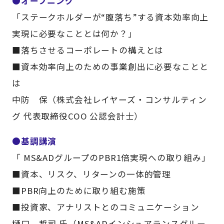
●オープニング
「ステークホルダーが“腹落ち”する資本効率向上
実現に必要なこととは何か？」
■落ちさせるコーポレートの構えとは
■資本効率向上のための事業創出に必要なことと
は
中防 保（株式会社レイヤーズ・コンサルティン
グ 代表取締役COO 公認会計士）
●基調講演
「 MS&ADグループのPBR1倍実現への取り組み」
■資本、リスク、リターンの一体的管理
■PBR向上のために取り組む施策
■投資家、アナリストとのコミュニケーション
樋口 哲司 氏（MS&ADインシュアランスグルー