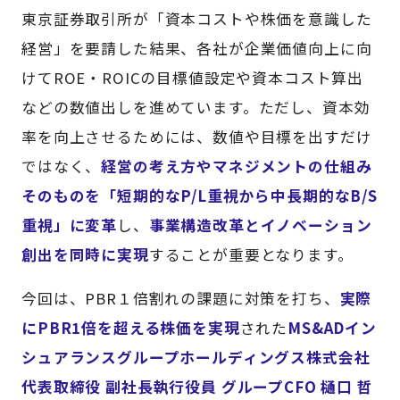
東京証券取引所が「資本コストや株価を意識した
経営」を要請した結果、各社が企業価値向上に向
けてROE・ROICの目標値設定や資本コスト算出
などの数値出しを進めています。ただし、資本効
率を向上させるためには、数値や目標を出すだけ
ではなく、
経営の考え方やマネジメントの仕組み
そのものを「短期的なP/L重視から中長期的なB/S
重視」に変革
し、
事業構造改革とイノベーション
創出を同時に実現
することが重要となります。
今回は、PBR１倍割れの課題に対策を打ち、
実際
にPBR1倍を超える株価を実現
された
MS&ADイン
シュアランスグループホールディングス株式会社
代表取締役 副社長執行役員 グループCFO 樋口 哲