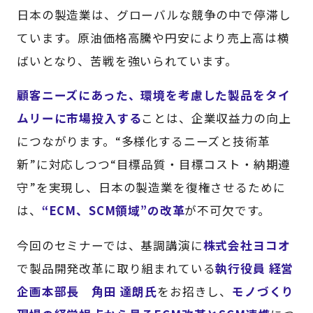
日本の製造業は、グローバルな競争の中で停滞し
ています。原油価格高騰や円安により売上高は横
ばいとなり、苦戦を強いられています。
顧客ニーズにあった、環境を考慮した製品をタイ
ムリーに市場投入する
ことは、企業収益力の向上
につながります。“多様化するニーズと技術革
新”に対応しつつ“目標品質・目標コスト・納期遵
守”を実現し、日本の製造業を復権させるために
は、
“ECM、SCM領域”の改革
が不可欠です。
今回のセミナーでは、基調講演に
株式会社ヨコオ
で製品開発改革に取り組まれている
執行役員 経営
企画本部長 角田 達朗氏
をお招きし、
モノづくり