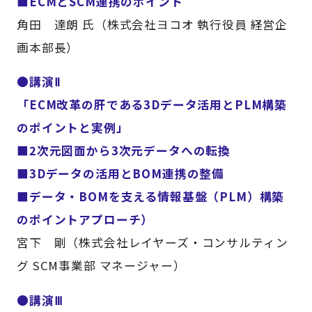
■ECMとSCM連携のポイント
角田 達朗 氏（株式会社ヨコオ 執行役員 経営企
画本部長）
●講演Ⅱ
「ECM改革の肝である3Dデータ活用とPLM構築
のポイントと実例」
■2次元図面から3次元データへの転換
■3Dデータの活用とBOM連携の整備
■データ・BOMを支える情報基盤（PLM）構築
のポイントアプローチ）
宮下 剛（株式会社レイヤーズ・コンサルティン
グ SCM事業部 マネージャー）
●講演Ⅲ