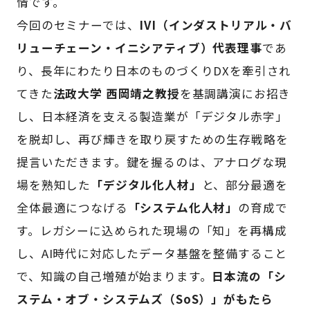
情です。
今回のセミナーでは、
IVI（インダストリアル・バ
リューチェーン・イニシアティブ）代表理事
であ
り、長年にわたり日本のものづくりDXを牽引され
てきた
法政大学 西岡靖之教授
を基調講演にお招き
し、日本経済を支える製造業が「デジタル赤字」
を脱却し、再び輝きを取り戻すための生存戦略を
提言いただきます。鍵を握るのは、アナログな現
場を熟知した
「デジタル化人材」
と、部分最適を
全体最適につなげる
「システム化人材」
の育成で
す。レガシーに込められた現場の「知」を再構成
し、AI時代に対応したデータ基盤を整備すること
で、知識の自己増殖が始まります。
日本流の「シ
ステム・オブ・システムズ（SoS）」がもたら