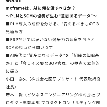
●講演Ⅱ
mcframeは、AIに何を渡すべきか？
～PLMとSCMの協奏が生む“意志あるデータ”～
■PLM導入の成否を分ける、“変えるべきもの”の
見極め方
■ERPだけでは届かない競争力の源泉をPLMと
SCMの視点から問い直す
■AI時代に“資産になるデータ”を「組織の知識基
盤」と「今こそ必要なBOP管理」の視点で立体的
に探る
小田 泰久（株式会社図研プリサイト 代表取締役
社長）
若林 賢（ビジネスエンジニアリング株式会社 プ
ロダクト事業本部 プロダクトコンサルティング部