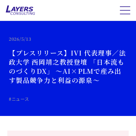
2026/5/13
【プレスリリース】IVI 代表理事／法
政大学 西岡靖之教授登壇 「日本流も
のづくりDX」 ～AI×PLMで産み出
す製品競争力と利益の源泉～
#ニュース