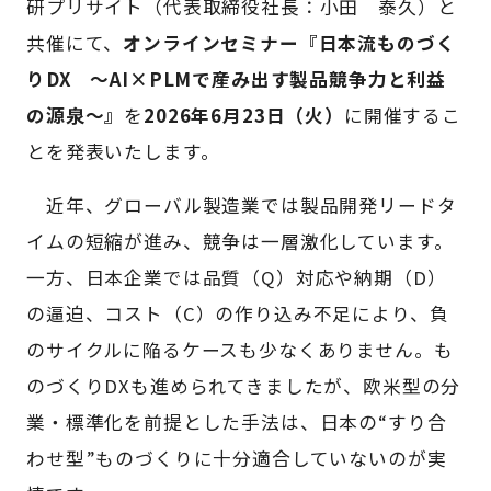
研プリサイト（代表取締役社長：小田 泰久）と
共催にて、
オンラインセミナー『日本流ものづく
りDX ～AI×PLMで産み出す製品競争力と利益
の源泉～』
を
2026年6月23日（火）
に開催するこ
とを発表いたします。
近年、グローバル製造業では製品開発リードタ
イムの短縮が進み、競争は一層激化しています。
一方、日本企業では品質（Q）対応や納期（D）
の逼迫、コスト（C）の作り込み不足により、負
のサイクルに陥るケースも少なくありません。も
のづくりDXも進められてきましたが、欧米型の分
業・標準化を前提とした手法は、日本の“すり合
わせ型”ものづくりに十分適合していないのが実