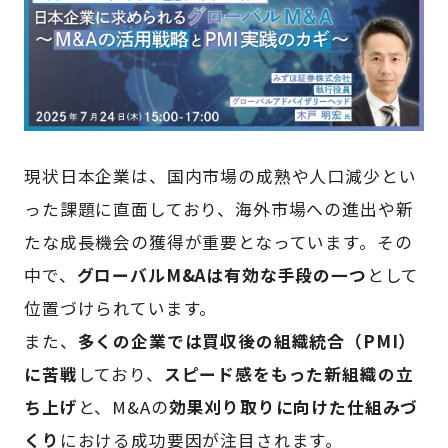
現状日本企業は、国内市場の成熟や人口減少とい
った課題に直面しており、海外市場への進出や新
たな成長機会の獲得が重要となっています。​その
中で、
グローバルM&Aは有効な手段の一つ
として
位置づけられています。
また、
多くの企業では買収後の組織統合（PMI）
に苦戦
しており、
スピード感をもった新組織の立
ち上げ
と、M&Aの
効果刈り取りに向けた仕組みづ
くり
における成功要因が注目されます。