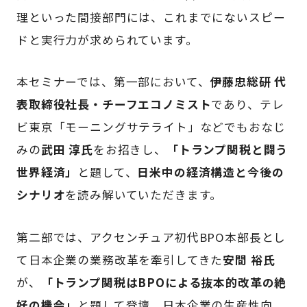
理といった間接部門には、これまでにないスピー
ドと実行力が求められています。
本セミナーでは、第一部において、
伊藤忠総研 代
表取締役社長・チーフエコノミスト
であり、テレ
ビ東京「モーニングサテライト」などでもおなじ
みの
武田 淳氏
をお招きし、
「トランプ関税と闘う
世界経済」
と題して、
日米中の経済構造と今後の
シナリオ
を読み解いていただきます。
第二部では、アクセンチュア初代BPO本部長とし
て日本企業の業務改革を牽引してきた
安間 裕氏
が、
「トランプ関税はBPOによる抜本的改革の絶
好の機会」
と題して登壇。日本企業の生産性向