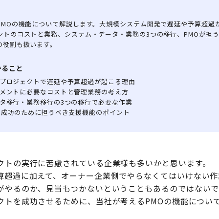
PMOの機能について解説します。大規模システム開発で遅延や予算超過
ントのコストと業務、システム・データ・業務の3つの移行、PMOが担
の役割も扱います。
かること
プロジェクトで遅延や予算超過が起こる理由
メントに必要なコストと管理業務の考え方
タ移行・業務移行の3つの移行で必要な作業
ト成功のために担うべき支援機能のポイント
クトの実行に苦慮されている企業様も多いかと思います。
算超過に加えて、オーナー企業側でやらなくてはいけない作
がやるのか、見当もつかないということもあるのではない
クトを成功させるために、当社が考えるPMOの機能につい