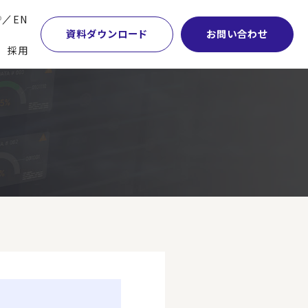
P
EN
資料ダウンロード
お問い合わせ
採用
業・マーケティング
学術顧問紹介
本社・間接業務改革
計・開発・生産・調達
DE&I推進の取り組み
サプライチェーンマネジメント
特集】会計システム刷新
グループ会社
物流改革
特集】CFO革新
グローバルネットワーク
ヒューマンリソースマネジメント
特集】FP＆Aへの旅
パートナーシップ
ビジネスプロセスアウトソーシング
特集】ポスト2027年の基幹システム
アクセス
AI・DX・ERP
特集】ユーザー主導のERP導入