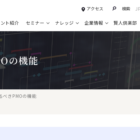
アクセス
検索
J
タント紹介
セミナー
ナレッジ
企業情報
賢人倶楽部
コンサルティングサービスTOP
セミナー情報TOP
最新ソリューションTOP
企業情報TOP
お知らせTOP
営
MOの機能
新規事業開発・ビジネスモデル変革・
申込み受付中のセミナー
経営全般
会社概要
ニュース
設
M&A支援
配信中のセミナーアーカイブ
経営企画・事業戦略
トップメッセージ
メディア掲載
【
グループ・グローバル経営管理
過去のセミナー
経営管理・経理・財務
コンプライアンス（法令遵守）
【
ガバナンス・リスクマネジメント強化
人事
レイヤーズ・コンサルティングの特徴
【
るべきPMOの機能
マーケティング戦略・営業改革
広報・CSR
経営諮問委員紹介
【
IT・デジタル
顧問紹介
【