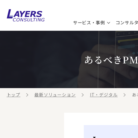
サービス・事例
コンサル
コンサルティングサービス
セミナー情報
最新ソリューション
企業情報
あるべきP
コンサルティング事例
コラム
お知らせ
お客様の声
ビジネス用語集
連載／寄稿／書籍
ビジネステーマ解説集
トップ
最新ソリューション
IT・デジタル
あ
動画ライブラリ