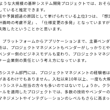
すような大規模の基幹システム開発プロジェクトでは、おそ
していると推定できます。
延や予算超過の原因として挙げられている上位3つは、「想
計画時の考慮不足」、「仕様変更の多発」となっています
失敗したということかと思います。
ば、プラットフォームからアプリケーションまで、主要ベンダ
術は、プロジェクトマネジメントもベンダーがしっかりとや
ベンダー側のビジネスモデルも変わり、プロジェクトマネ
ナー企業側の責任という考え方になっています。
のシステム部門には、プロジェクトマネジメントの経験者
があるわけでもありません。入社以来10年以上、一度も大
いうシステム担当の方々も多いのではないでしょうか。ク
ールを適用したプロジェクトでは、多数の技術やベンダー
マネジメントやインテグレ―ションのレベルもさらに高まっ