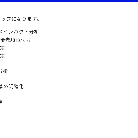
テップになります。
スインパクト分析
の優先順位付け
特定
設定
分析
準の明確化
定