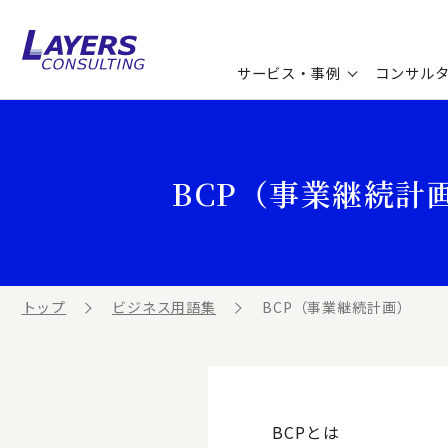
サービス・事例
コンサル
コンサルティングサービス
セミナー情報
最新ソリューション
企業情報
BCP（事業継続計
コンサルティング事例
コラム
お知らせ
お客様の声
ビジネス用語集
連載／寄稿／書籍
ビジネステーマ解説集
トップ
ビジネス用語集
BCP（事業継続計画）
動画ライブラリ
BCPとは