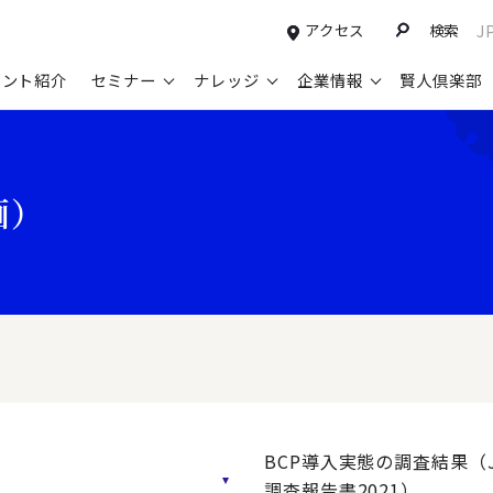
アクセス
検索
J
タント紹介
セミナー
ナレッジ
企業情報
賢人倶楽部
コンサルティングサービスTOP
セミナー情報TOP
最新ソリューションTOP
企業情報TOP
お知らせTOP
営
画）
新規事業開発・ビジネスモデル変革・
申込み受付中のセミナー
経営全般
会社概要
ニュース
設
M&A支援
配信中のセミナーアーカイブ
経営企画・事業戦略
トップメッセージ
メディア掲載
【
グループ・グローバル経営管理
過去のセミナー
経営管理・経理・財務
コンプライアンス（法令遵守）
【
ガバナンス・リスクマネジメント強化
人事
レイヤーズ・コンサルティングの特徴
【
マーケティング戦略・営業改革
広報・CSR
経営諮問委員紹介
【
IT・デジタル
顧問紹介
【
BCP導入実態の調査結果（J
調査報告書2021）