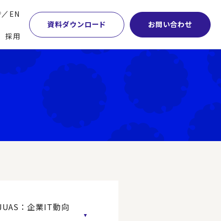
P
EN
資料ダウンロード
お問い合わせ
採用
業・マーケティング
学術顧問紹介
本社・間接業務改革
計・開発・生産・調達
DE&I推進の取り組み
サプライチェーンマネジメント
特集】会計システム刷新
グループ会社
物流改革
特集】CFO革新
グローバルネットワーク
ヒューマンリソースマネジメント
特集】FP＆Aへの旅
パートナーシップ
ビジネスプロセスアウトソーシング
特集】ポスト2027年の基幹システム
アクセス
AI・DX・ERP
特集】ユーザー主導のERP導入
UAS：企業IT動向