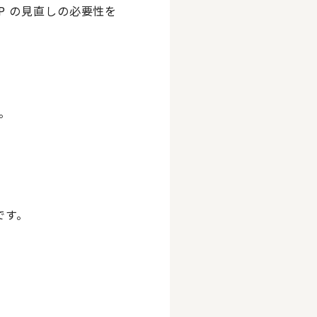
P の見直しの必要性を
。
です。