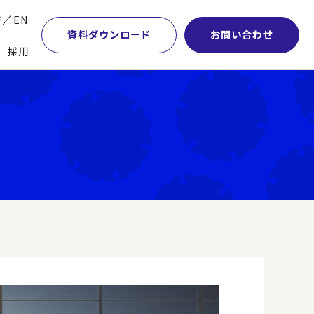
P
EN
資料ダウンロード
お問い合わせ
採用
業・マーケティング
学術顧問紹介
本社・間接業務改革
計・開発・生産・調達
DE&I推進の取り組み
サプライチェーンマネジメント
特集】会計システム刷新
グループ会社
物流改革
特集】CFO革新
グローバルネットワーク
ヒューマンリソースマネジメント
特集】FP＆Aへの旅
パートナーシップ
ビジネスプロセスアウトソーシング
特集】ポスト2027年の基幹システム
アクセス
AI・DX・ERP
特集】ユーザー主導のERP導入