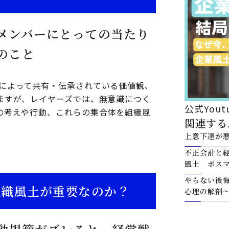
メンバーにとっての当たり
のこと
によって共有・伝承されている価値観、
ますが、レイヤーズでは、無意識につく
公式You
の考えや行動、これらの集合体を組織風
関連する
上意下達が
不正会計と経
風土 ボス
やらない後
組織風土が重要なのか？
心理の解剖