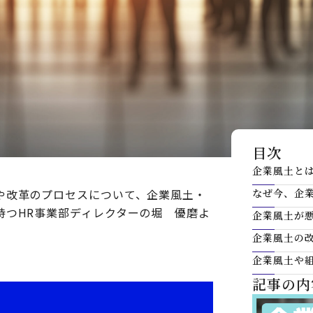
目次
企業風土と
や改革のプロセスについて、企業風土・
なぜ今、企
持つHR事業部ディレクターの堀 優磨よ
企業風土が
企業風土の
企業風土や
記事の内