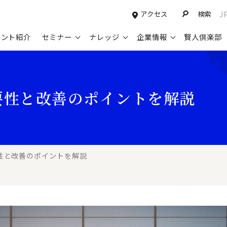
アクセス
検索
J
タント紹介
セミナー
ナレッジ
企業情報
賢人倶楽部
コンサルティングサービスTOP
セミナー情報TOP
最新ソリューションTOP
企業情報TOP
お知らせTOP
営
要性と改善のポイントを解説
新規事業開発・ビジネスモデル変革・
申込み受付中のセミナー
経営全般
会社概要
ニュース
設
M&A支援
配信中のセミナーアーカイブ
経営企画・事業戦略
トップメッセージ
メディア掲載
【
グループ・グローバル経営管理
過去のセミナー
経営管理・経理・財務
コンプライアンス（法令遵守）
【
ガバナンス・リスクマネジメント強化
人事
レイヤーズ・コンサルティングの特徴
【
性と改善のポイントを解説
マーケティング戦略・営業改革
広報・CSR
経営諮問委員紹介
【
IT・デジタル
顧問紹介
【