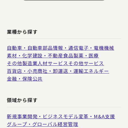
業種から探す
自動車・自動車部品
情報・通信
電子・電機
機械
素材・化学
建設・不動産
食品
製薬・医療
その他製造業
人材サービス
その他サービス
百貨店・小売
商社・卸
運送・運輸
エネルギー
金融・保険
公共
領域から探す
新規事業開発・ビジネスモデル変革・M&A支援
グループ・グローバル経営管理