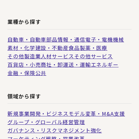
業種から探す
自動車・自動車部品
情報・通信
電子・電機
機械
素材・化学
建設・不動産
食品
製薬・医療
その他製造業
人材サービス
その他サービス
百貨店・小売
商社・卸
運送・運輸
エネルギー
金融・保険
公共
領域から探す
新規事業開発・ビジネスモデル変革・M&A支援
グループ・グローバル経営管理
ガバナンス・リスクマネジメント強化
マーケティング戦略・営業改革