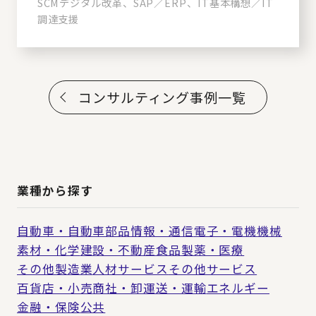
SCMデジタル改革、SAP／ERP、IT基本構想／IT
調達支援
コンサルティング事例一覧
業種から探す
自動車・自動車部品
情報・通信
電子・電機
機械
素材・化学
建設・不動産
食品
製薬・医療
その他製造業
人材サービス
その他サービス
百貨店・小売
商社・卸
運送・運輸
エネルギー
金融・保険
公共