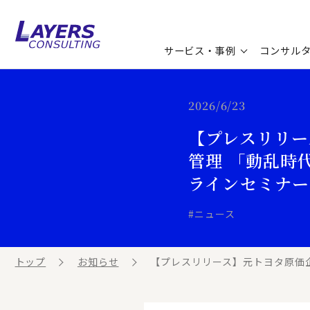
サービス・事例
コンサル
コンサルティングサービス
セミナー情報
最新ソリューション
企業情報
2026/6/23
【プレスリリー
コンサルティング事例
コラム
お知らせ
管理 「動乱時
お客様の声
ビジネス用語集
連載／寄稿／書籍
ラインセミナー＞
ビジネステーマ解説集
#ニュース
動画ライブラリ
トップ
お知らせ
【プレスリリース】元トヨタ原価企