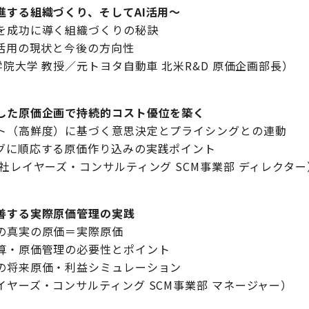
進する組織づくり、そしてAI活用～
を成功に導く組織づくりの秘訣
I活用の現状と今後の方向性
学院大学 教授／元トヨタ自動車 北米R&D 原価企画部長）
した原価企画で持続的コスト優位を築く
ト（高鮮度）に基づく意思決定とプライシングとの連動
グに順応する原価作り込みの実践ポイント
社レイヤーズ・コンサルティング SCM事業部 ディレクター
善する実際原価管理の実践
の真実の原価＝実際原価
算・原価管理の必要性とポイント
の将来原価・利益シミュレーション
ヤーズ・コンサルティング SCM事業部 マネージャー）