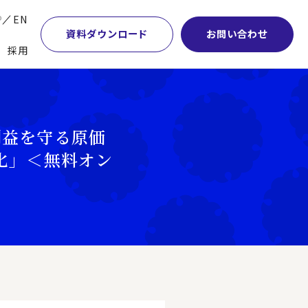
P
EN
資料ダウンロード
お問い合わせ
採用
業・マーケティング
学術顧問紹介
本社・間接業務改革
計・開発・生産・調達
DE&I推進の取り組み
サプライチェーンマネジメント
利益を守る原価
特集】会計システム刷新
グループ会社
物流改革
化」＜無料オン
特集】CFO革新
グローバルネットワーク
ヒューマンリソースマネジメント
特集】FP＆Aへの旅
パートナーシップ
ビジネスプロセスアウトソーシング
特集】ポスト2027年の基幹システム
アクセス
AI・DX・ERP
特集】ユーザー主導のERP導入