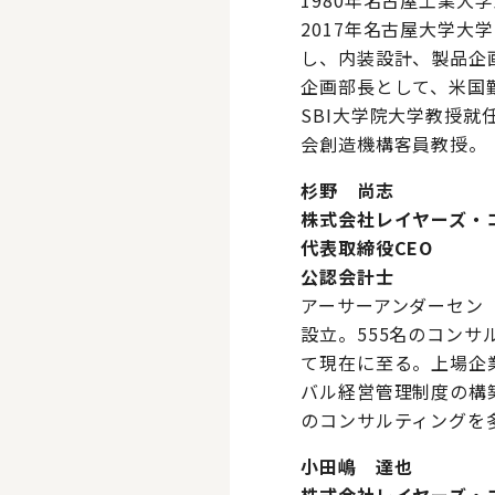
1980年名古屋工業大
2017年名古屋大学大
し、内装設計、製品企画
企画部長として、米国勤
SBI大学院大学教授就
会創造機構客員教授。
杉野 尚志
株式会社レイヤーズ・
代表取締役CEO
公認会計士
アーサーアンダーセン
設立。555名のコン
て現在に至る。上場企
バル経営管理制度の構
のコンサルティングを
小田嶋 達也