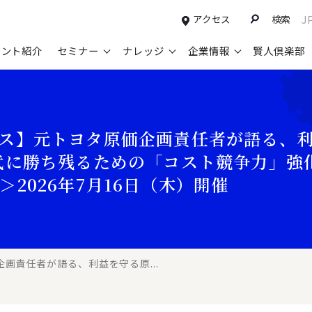
アクセス
検索
J
タント紹介
セミナー
ナレッジ
企業情報
賢人倶楽部
コンサルティングサービスTOP
セミナー情報TOP
最新ソリューションTOP
企業情報TOP
お知らせTOP
営
新規事業開発・ビジネスモデル変革・
申込み受付中のセミナー
経営全般
会社概要
ニュース
設
ス】元トヨタ原価企画責任者が語る、
M&A支援
配信中のセミナーアーカイブ
経営企画・事業戦略
トップメッセージ
メディア掲載
【
代に勝ち残るための「コスト競争力」強
グループ・グローバル経営管理
過去のセミナー
経営管理・経理・財務
コンプライアンス（法令遵守）
【
2026年7月16日（木）開催
ガバナンス・リスクマネジメント強化
人事
レイヤーズ・コンサルティングの特徴
【
マーケティング戦略・営業改革
広報・CSR
経営諮問委員紹介
【
IT・デジタル
顧問紹介
【
画責任者が語る、利益を守る原...