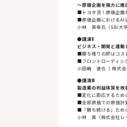
～原価企画を強力に推
■トヨタ流！原価企画
■原価企画におけるA
小林 英幸氏（SBI大
●講演Ⅱ
ビジネス・開発と連動
■勝ち残りの肝はコス
■フロントローディン
小田嶋 達也（ 株式会
●講演Ⅲ
製造業の利益体質を改
■変化に即応するため
■全部原価での原価計
■「勝ち続ける」ため
小林 真（株式会社レイ