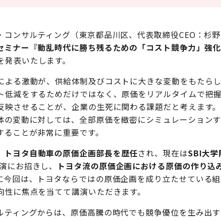
コンサルティング（東京都品川区、代表取締役CEO：杉野
セミナー『動乱時代に勝ち残るための「コスト競争力」強
を発表いたします。
よる激動が、供給体制及びコストに大きな変動をもたらし
ト低減をするためだけではなく、原価をリアルタイムで把
反映させることが、企業の生死に関わる課題だと考えます。
の変動に対しては、全部原価を緻密にシミュレーションす
することが非常に重要です。
、
トヨタ自動車の原価企画部長を歴任
され、現在は
SBI大
演にお招きし、
トヨタ流の原価企画における原価の作り込
に今回は、トヨタならではの原価企画を成り立たせている組
向性に焦点を当てて講演いただきます。
ティングからは、原価高騰の時代でも競争優位を生み出す