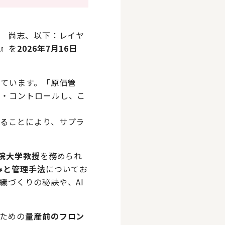
 尚志、以下：レイヤ
化』
を
2026年7月16日
ています。「原価管
握・コントロールし、こ
ることにより、サプラ
学院大学教授
を務められ
みと管理手法
についてお
織づくりの秘訣や、AI
ための
量産前のフロン