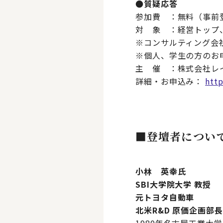
●質疑応答
参加費 ：無料（事前
対 象 ：経営トップ
※コンサルティング会
※個人、学生の方のお
主 催 ：株式会社レ
詳細・お申込み：
http
■登壇者につい
小林 英幸氏
SBI大学院大学 教授
元トヨタ自動車
北米R&D 原価企画部長