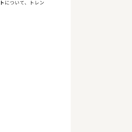
ト
について、トレン
）