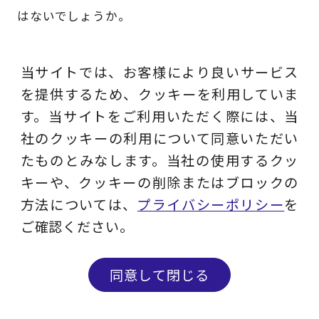
はないでしょうか。
当サイトでは、お客様により良いサービス
を提供するため、クッキーを利用していま
⑤CFO組織の人財のスキルを定義して
す。当サイトをご利用いただく際には、当
社のクッキーの利用について同意いただい
育成する
たものとみなします。当社の使用するクッ
キーや、クッキーの削除またはブロックの
方法については、
プライバシーポリシー
を
CFO組織のメンバーの育成のためには、メンバー
ご確認ください。
のスキルの定義も必要です。
CFO組織のメンバーは経理担当者をはじめとして
同意して閉じる
日常的に数字を扱う存在であり、分析力には長け
問い合わせる
メルマガ登録
ていると言えます。しかし、資本効率向上に向け