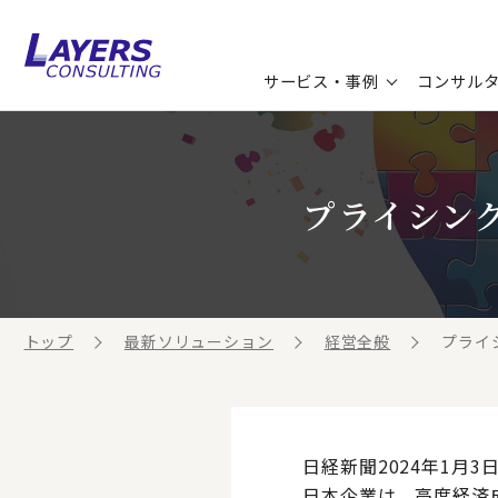
サービス・事例
コンサル
コンサルティングサービス
セミナー情報
最新ソリューション
企業情報
プライシン
コンサルティング事例
コラム
お知らせ
お客様の声
ビジネス用語集
連載／寄稿／書籍
ビジネステーマ解説集
トップ
最新ソリューション
経営全般
プライ
動画ライブラリ
日経新聞2024年1月
日本企業は、高度経済