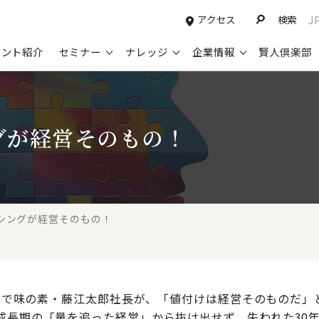
アクセス
検索
J
タント紹介
セミナー
ナレッジ
企業情報
賢人倶楽部
コンサルティングサービスTOP
セミナー情報TOP
最新ソリューションTOP
企業情報TOP
お知らせTOP
営
グが経営そのもの！
新規事業開発・ビジネスモデル変革・
申込み受付中のセミナー
経営全般
会社概要
ニュース
設
M&A支援
配信中のセミナーアーカイブ
経営企画・事業戦略
トップメッセージ
メディア掲載
【
グループ・グローバル経営管理
過去のセミナー
経営管理・経理・財務
コンプライアンス（法令遵守）
【
ガバナンス・リスクマネジメント強化
人事
レイヤーズ・コンサルティングの特徴
【
シングが経営そのもの！
マーケティング戦略・営業改革
広報・CSR
経営諮問委員紹介
【
IT・デジタル
顧問紹介
【
3日で味の素・藤江太郎社長が、「値付けは経営そのものだ」
成長期の「量を追った経営」から抜け出せず、失われた30