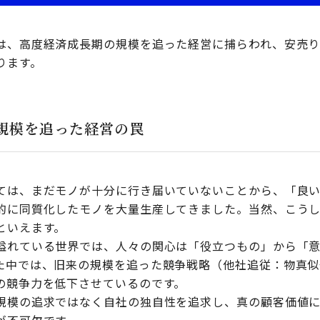
は、高度経済成長期の規模を追った経営に捕らわれ、安売
ります。
規模を追った経営の罠
ては、まだモノが十分に行き届いていないことから、「良
的に同質化したモノを大量生産してきました。当然、こう
といえます。
溢れている世界では、人々の関心は「役立つもの」から「
た中では、旧来の規模を追った競争戦略（他社追従：物真似
の競争力を低下させているのです。
規模の追求ではなく自社の独自性を追求し、真の顧客価値