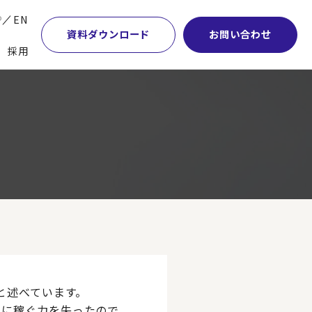
P
EN
資料ダウンロード
お問い合わせ
採用
業・マーケティング
学術顧問紹介
本社・間接業務改革
計・開発・生産・調達
DE&I推進の取り組み
サプライチェーンマネジメント
特集】会計システム刷新
グループ会社
物流改革
特集】CFO革新
グローバルネットワーク
ヒューマンリソースマネジメント
特集】FP＆Aへの旅
パートナーシップ
ビジネスプロセスアウトソーシング
特集】ポスト2027年の基幹システム
アクセス
AI・DX・ERP
特集】ユーザー主導のERP導入
と述べています。
年に稼ぐ力を失ったので