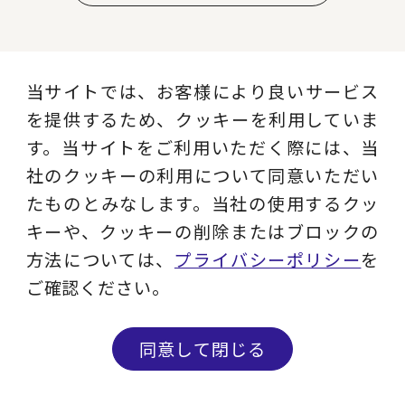
当サイトでは、お客様により良いサービス
職種別ソリューション
を提供するため、クッキーを利用していま
す。当サイトをご利用いただく際には、当
経営全般
経営企画・事業戦略
社のクッキーの利用について同意いただい
たものとみなします。当社の使用するクッ
経営管理・経理・財
キーや、クッキーの削除またはブロックの
人事
務
方法については、
プライバシーポリシー
を
ご確認ください。
広報・CSR
IT・デジタル
同意して閉じる
営業・マーケティン
設計・開発・生産・
グ
調達