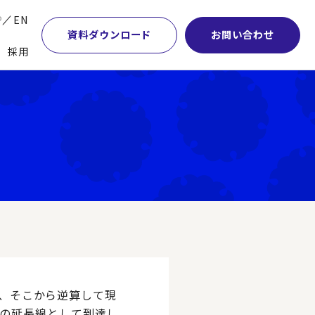
P
EN
資料ダウンロード
お問い合わせ
採用
業・マーケティング
学術顧問紹介
本社・間接業務改革
計・開発・生産・調達
DE&I推進の取り組み
サプライチェーンマネジメント
特集】会計システム刷新
グループ会社
物流改革
特集】CFO革新
グローバルネットワーク
ヒューマンリソースマネジメント
特集】FP＆Aへの旅
パートナーシップ
ビジネスプロセスアウトソーシング
特集】ポスト2027年の基幹システム
アクセス
AI・DX・ERP
特集】ユーザー主導のERP導入
で、そこから逆算して現
の延長線として到達し