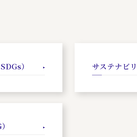
SDGs）
サステナビ
G）