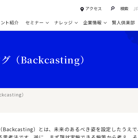
アクセス
検索
J
タント紹介
セミナー
ナレッジ
企業情報
賢人倶楽部
コンサルティングサービスTOP
セミナー情報TOP
最新ソリューションTOP
企業情報TOP
お知らせTOP
営
Backcasting）
新規事業開発・ビジネスモデル変革・
申込み受付中のセミナー
経営全般
会社概要
ニュース
設
M&A支援
配信中のセミナーアーカイブ
経営企画・事業戦略
トップメッセージ
メディア掲載
【
グループ・グローバル経営管理
過去のセミナー
経営管理・経理・財務
コンプライアンス（法令遵守）
【
ガバナンス・リスクマネジメント強化
人事
レイヤーズ・コンサルティングの特徴
【
casting）
マーケティング戦略・営業改革
広報・CSR
経営諮問委員紹介
【
IT・デジタル
顧問紹介
【
Backcasting）とは、未来のあるべき姿を設定したうえ
る思考法です。逆に、まず現状実施できる施策から考え、そ