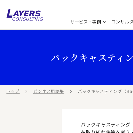
サービス・事例
コンサル
コンサルティングサービス
セミナー情報
最新ソリューション
企業情報
バックキャスティング（
コンサルティング事例
コラム
お知らせ
お客様の声
ビジネス用語集
連載／寄稿／書籍
ビジネステーマ解説集
トップ
ビジネス用語集
バックキャスティング（Back
動画ライブラリ
バックキャスティング（
在取り組む施策を考え