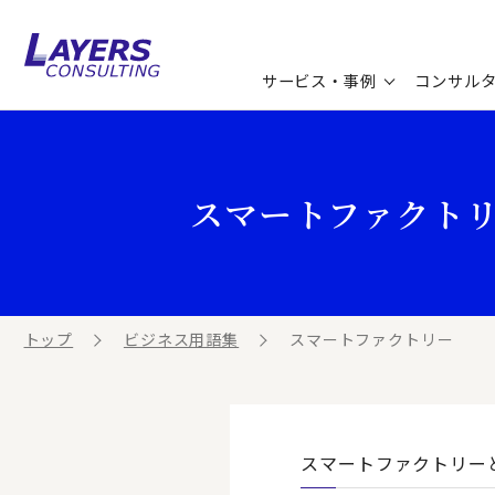
サービス・事例
コンサル
コンサルティングサービス
セミナー情報
最新ソリューション
企業情報
スマートファクト
コンサルティング事例
コラム
お知らせ
お客様の声
ビジネス用語集
連載／寄稿／書籍
ビジネステーマ解説集
トップ
ビジネス用語集
スマートファクトリー
動画ライブラリ
スマートファクトリー