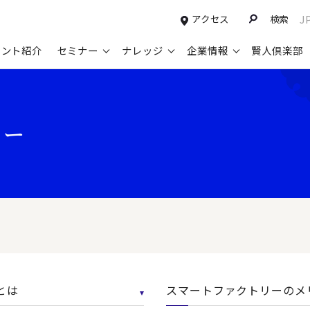
アクセス
検索
J
タント紹介
セミナー
ナレッジ
企業情報
賢人倶楽部
コンサルティングサービスTOP
セミナー情報TOP
最新ソリューションTOP
企業情報TOP
お知らせTOP
営
リー
新規事業開発・ビジネスモデル変革・
申込み受付中のセミナー
経営全般
会社概要
ニュース
設
M&A支援
配信中のセミナーアーカイブ
経営企画・事業戦略
トップメッセージ
メディア掲載
【
グループ・グローバル経営管理
過去のセミナー
経営管理・経理・財務
コンプライアンス（法令遵守）
【
ガバナンス・リスクマネジメント強化
人事
レイヤーズ・コンサルティングの特徴
【
マーケティング戦略・営業改革
広報・CSR
経営諮問委員紹介
【
IT・デジタル
顧問紹介
【
とは
スマートファクトリーのメ