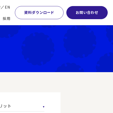
P
EN
資料ダウンロード
お問い合わせ
採用
業・マーケティング
学術顧問紹介
本社・間接業務改革
計・開発・生産・調達
DE&I推進の取り組み
サプライチェーンマネジメント
特集】会計システム刷新
グループ会社
物流改革
特集】CFO革新
グローバルネットワーク
ヒューマンリソースマネジメント
特集】FP＆Aへの旅
パートナーシップ
ビジネスプロセスアウトソーシング
特集】ポスト2027年の基幹システム
アクセス
AI・DX・ERP
特集】ユーザー主導のERP導入
リット